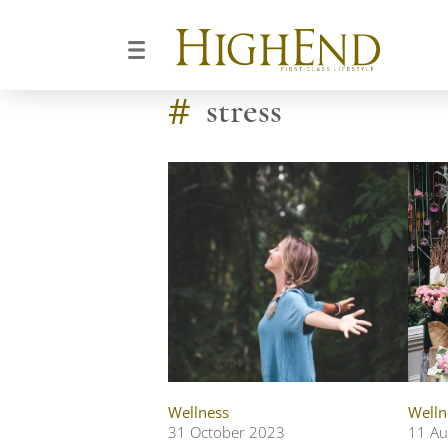
#
stress
Wellness
Welln
31 October 2023
11 Au