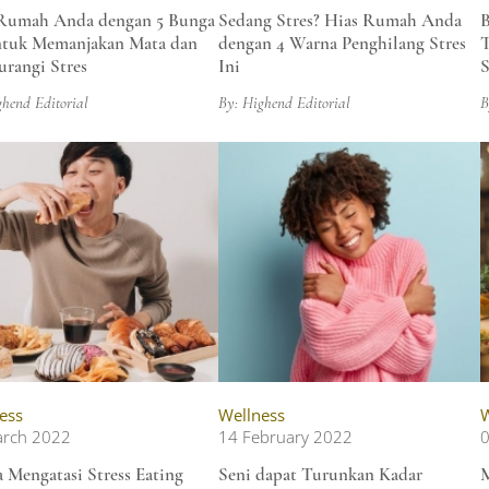
Rumah Anda dengan 5 Bunga
Sedang Stres? Hias Rumah Anda
B
ntuk Memanjakan Mata dan
dengan 4 Warna Penghilang Stres
T
rangi Stres
Ini
S
ghend Editorial
By: Highend Editorial
B
ess
Wellness
W
arch 2022
14 February 2022
a Mengatasi Stress Eating
Seni dapat Turunkan Kadar
M