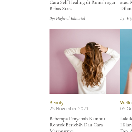
Cara Self Healing di Rumah agar
atau 
Bebas Stres
Dilan
By: Highend Editorial
By: Hi
Beauty
Welln
25 November 2021
05 Oc
Beberapa Penyebab Rambut
Lakuk
Rontok Berlebih Dan Cara
Hilan
Merawatnya
Diri 