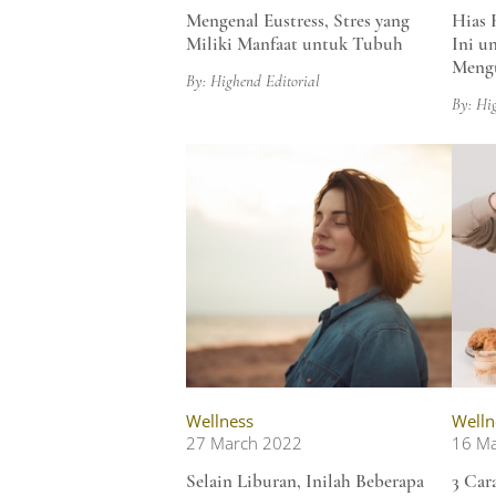
Mengenal Eustress, Stres yang
Hias 
Miliki Manfaat untuk Tubuh
Ini u
Mengu
By: Highend Editorial
By: Hi
Wellness
Welln
27 March 2022
16 M
Selain Liburan, Inilah Beberapa
3 Car