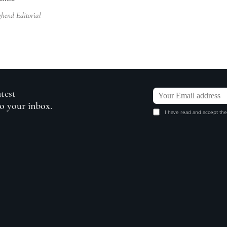
ghend Editorial
atest
to your inbox.
I have read and accept the