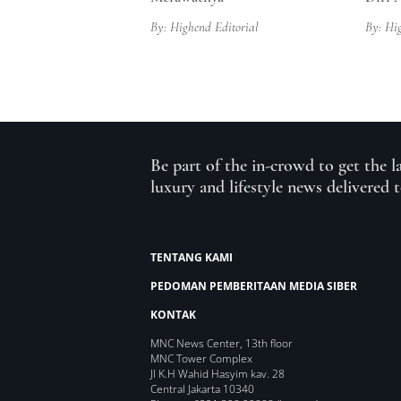
By: Highend Editorial
By: Hi
Be part of the in-crowd to get the l
luxury and lifestyle news delivered 
TENTANG KAMI
PEDOMAN PEMBERITAAN MEDIA SIBER
KONTAK
MNC News Center, 13th floor
MNC Tower Complex
Jl K.H Wahid Hasyim kav. 28
Central Jakarta 10340