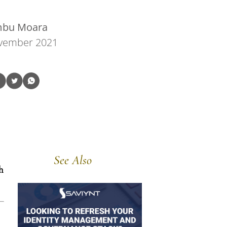
bu Moara
vember 2021
See Also
h