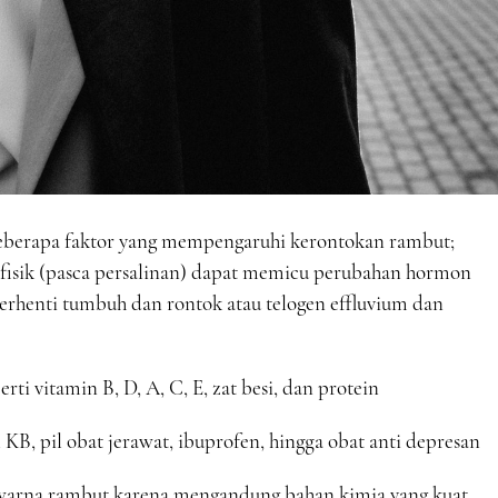
 beberapa faktor yang mempengaruhi kerontokan rambut;
an fisik (pasca persalinan) dapat memicu perubahan hormon
rhenti tumbuh dan rontok atau telogen effluvium dan
ti vitamin B, D, A, C, E, zat besi, dan protein
 KB, pil obat jerawat, ibuprofen, hingga obat anti depresan
pewarna rambut karena mengandung bahan kimia yang kuat