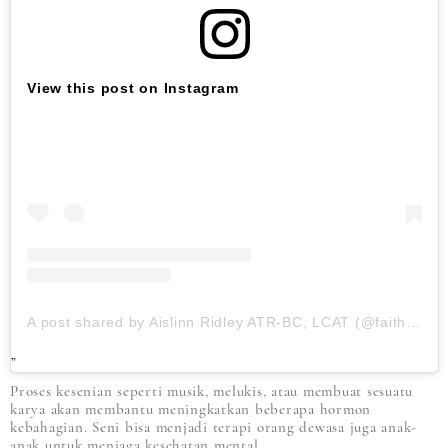
View this post on Instagram
A post shared by Aislinn Ridley ATR-BC, LCAT (@faithbased_arttherapy)
Proses kesenian seperti musik, melukis, atau membuat sesuatu
karya akan membantu meningkatkan beberapa hormon
kebahagian. Seni bisa menjadi terapi orang dewasa juga anak-
anak untuk menjaga kesehatan mental.