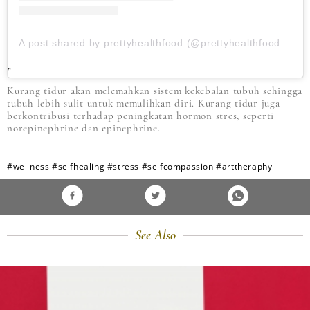
A post shared by prettyhealthfood (@prettyhealthfoodofficial)
Kurang tidur akan melemahkan sistem kekebalan tubuh sehingga
tubuh lebih sulit untuk memulihkan diri. Kurang tidur juga
berkontribusi terhadap peningkatan hormon stres, seperti
norepinephrine dan epinephrine.
#wellness
#selfhealing
#stress
#selfcompassion
#arttheraphy
See Also