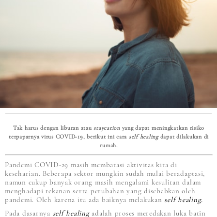
Tak harus dengan liburan atau
staycation
yang dapat meningkatkan risiko
terpaparnya virus COVID-19, berikut ini cara
self healing
dapat dilakukan di
rumah.
Pandemi COVID-29 masih membatasi aktivitas kita di
keseharian. Beberapa sektor mungkin sudah mulai beradaptasi,
namun cukup banyak orang masih mengalami kesulitan dalam
menghadapi tekanan serta perubahan yang disebabkan oleh
pandemi. Oleh karena itu ada baiknya melakukan
self healing.
Pada dasarnya
self healing
adalah proses meredakan luka batin