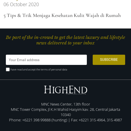
06 October 2020
5 Tips & Trik Menjaga Kesehatan Kulit Wajah di Rumah
Be part of the in-crowd to get the latest luxury and lifestyle
news delivered to your inbox
I have read and accept the terms of personal data
MNC News Center, 13th floor
MNC Tower Complex, Jl K.H Wahid Hasyim kav. 28, Central Jakarta
10340
Phone: +6221 398 99888 (hunting) | Fax: +6221 315 4964, 315 4987