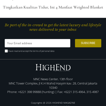
Tingkatkan Kualitas Tidur, Ini 4 Manfaat Weighted Blanket
Be part of the in-crowd to get the latest luxury and lifestyle
news delivered to your inbox
I have read and accept the terms of personal data
MNC News Center, 13th floor
MNC Tower Complex, Jl K.H Wahid Hasyim kav. 28, Central Jakarta
10340
Phone: +6221 398 99888 (hunting) | Fax: +6221 315 4964, 315 4987
Copyrights @ 2026 HIGHEND MAGAZINE