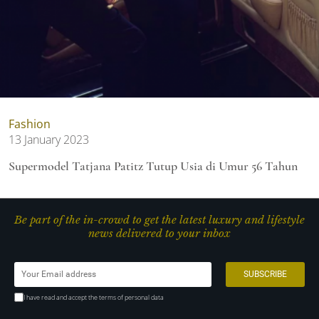
Fashion
13 January 2023
Supermodel Tatjana Patitz Tutup Usia di Umur 56 Tahun
Be part of the in-crowd to get the latest luxury and lifestyle
news delivered to your inbox
I have read and accept the terms of personal data