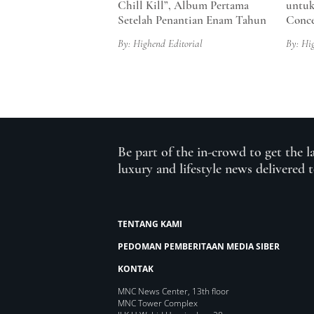
Chill Kill”, Album Pertama
untuk
Setelah Penantian Enam Tahun
Conce
By: Highend Editorial
By: Hi
Be part of the in-crowd to get the l
luxury and lifestyle news delivered 
TENTANG KAMI
PEDOMAN PEMBERITAAN MEDIA SIBER
KONTAK
MNC News Center, 13th floor
MNC Tower Complex