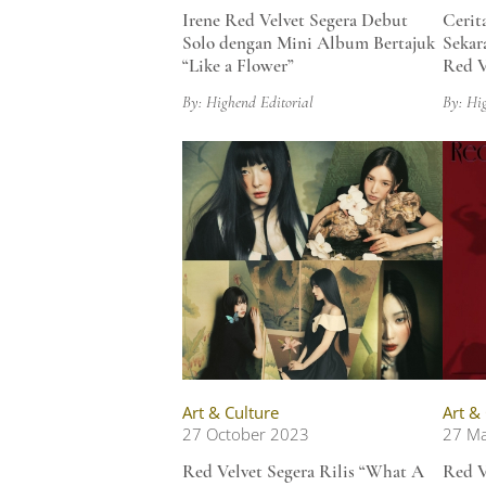
Irene Red Velvet Segera Debut
Cerit
Solo dengan Mini Album Bertajuk
Sekar
“Like a Flower”
Red V
By: Highend Editorial
By: Hi
Art & Culture
Art &
27 October 2023
27 M
Red Velvet Segera Rilis “What A
Red V