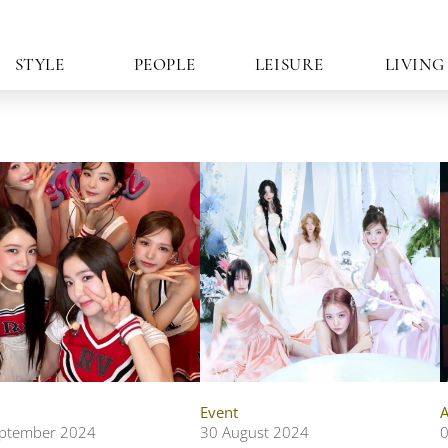
STYLE
PEOPLE
LEISURE
LIVING
Event
A
ptember 2024
30 August 2024
0