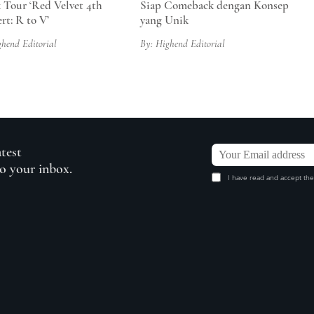
 Tour ‘Red Velvet 4th
Siap Comeback dengan Konsep
rt: R to V’
yang Unik
ghend Editorial
By: Highend Editorial
atest
to your inbox.
I have read and accept the