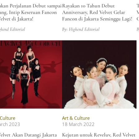
akan Perjalanan Debut sampai
Rayakan 10 Tahun Debut
T
ang, Intip Keseruan Fancon
Anniversary, Red Velvet Gelar
V
elvet di Jakarta!
Fancon di Jakarta Seminggu Lagi!
C
ghend Editorial
By: Highend Editorial
B
 Culture
Art & Culture
arch 2023
18 March 2022
elvet Akan Datangi Jakarta
Kejutan untuk Reveluv, Red Velvet