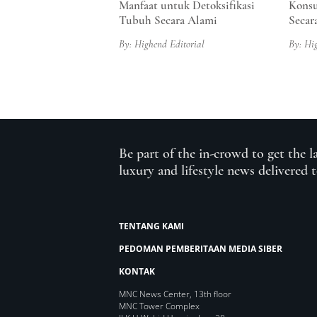
Manfaat untuk Detoksifikasi
Konsu
Tubuh Secara Alami
Secar
By: Highend Editorial
By: Hi
Be part of the in-crowd to get the l
luxury and lifestyle news delivered 
TENTANG KAMI
PEDOMAN PEMBERITAAN MEDIA SIBER
KONTAK
MNC News Center, 13th floor
MNC Tower Complex