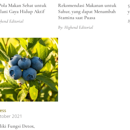
Pola Makan Sehat untuk
Rekomendasi Makanan untuk
5
lani Gaya Hidup Aktif
Sahur, yang dapat Menambah
y
Stamina saat Puasa
ghend Editorial
B
By: Highend Editorial
ess
tober 2021
iki Fungsi Detox,