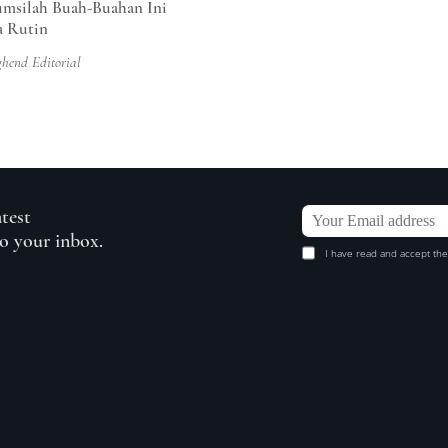
msilah Buah-Buahan Ini
a Rutin
ghend Editorial
atest
to your inbox.
I have read and accept the