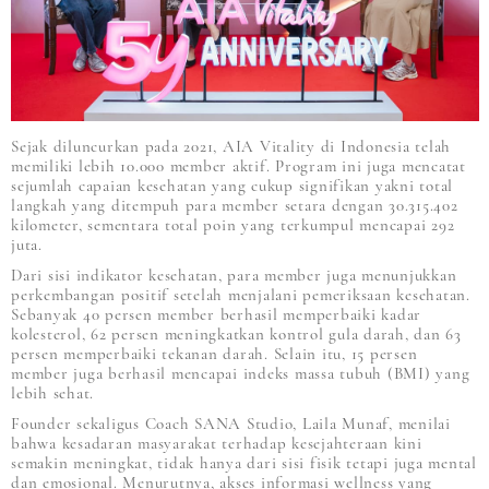
Sejak diluncurkan pada 2021, AIA Vitality di Indonesia telah
memiliki lebih 10.000 member aktif. Program ini juga mencatat
sejumlah capaian kesehatan yang cukup signifikan yakni total
langkah yang ditempuh para member setara dengan 30.315.402
kilometer, sementara total poin yang terkumpul mencapai 292
juta.
Dari sisi indikator kesehatan, para member juga menunjukkan
perkembangan positif setelah menjalani pemeriksaan kesehatan.
Sebanyak 40 persen member berhasil memperbaiki kadar
kolesterol, 62 persen meningkatkan kontrol gula darah, dan 63
persen memperbaiki tekanan darah. Selain itu, 15 persen
member juga berhasil mencapai indeks massa tubuh (BMI) yang
lebih sehat.
Founder sekaligus Coach SANA Studio, Laila Munaf, menilai
bahwa kesadaran masyarakat terhadap kesejahteraan kini
semakin meningkat, tidak hanya dari sisi fisik tetapi juga mental
dan emosional. Menurutnya, akses informasi wellness yang