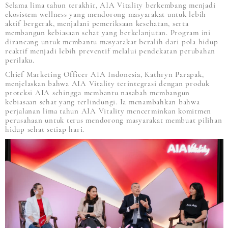
Selama lima tahun terakhir, AIA Vitality berkembang menjadi
ekosistem wellness yang mendorong masyarakat untuk lebih
aktif bergerak, menjalani pemeriksaan kesehatan, serta
membangun kebiasaan sehat yang berkelanjutan. Program ini
dirancang untuk membantu masyarakat beralih dari pola hidup
reaktif menjadi lebih preventif melalui pendekatan perubahan
perilaku.
Chief Marketing Officer AIA Indonesia, Kathryn Parapak,
menjelaskan bahwa AIA Vitality terintegrasi dengan produk
proteksi AIA sehingga membantu nasabah membangun
kebiasaan sehat yang terlindungi. Ia menambahkan bahwa
perjalanan lima tahun AIA Vitality mencerminkan komitmen
perusahaan untuk terus mendorong masyarakat membuat pilihan
hidup sehat setiap hari.