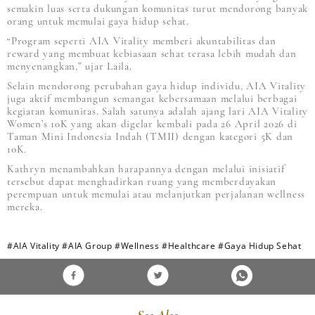
semakin luas serta dukungan komunitas turut mendorong banyak
orang untuk memulai gaya hidup sehat.
“Program seperti AIA Vitality memberi akuntabilitas dan
reward yang membuat kebiasaan sehat terasa lebih mudah dan
menyenangkan,” ujar Laila.
Selain mendorong perubahan gaya hidup individu, AIA Vitality
juga aktif membangun semangat kebersamaan melalui berbagai
kegiatan komunitas. Salah satunya adalah ajang lari AIA Vitality
Women’s 10K yang akan digelar kembali pada 26 April 2026 di
Taman Mini Indonesia Indah (TMII) dengan kategori 5K dan
10K.
Kathryn menambahkan harapannya dengan melalui inisiatif
tersebut dapat menghadirkan ruang yang memberdayakan
perempuan untuk memulai atau melanjutkan perjalanan wellness
mereka.
#AIA Vitality
#AIA Group
#Wellness
#Healthcare
#Gaya Hidup Sehat