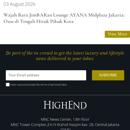
03 August 2026
Wajah Baru JimBARan Lounge AYANA Midplaza Jakarta:
Oase di Tengah Hiruk Pikuk Kota
View More
Be part of the in-crowd to get the latest luxury and lifestyle
news delivered to your inbox
I have read and accept the terms of personal data
MNC News Center, 13th floor
MNC Tower Complex, Jl K.H Wahid Hasyim kav. 28, Central Jakarta
10340