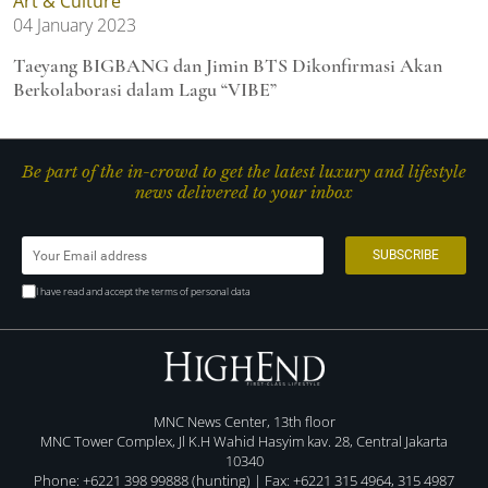
Art & Culture
04 January 2023
Taeyang BIGBANG dan Jimin BTS Dikonfirmasi Akan
Berkolaborasi dalam Lagu “VIBE”
Be part of the in-crowd to get the latest luxury and lifestyle
news delivered to your inbox
I have read and accept the terms of personal data
MNC News Center, 13th floor
MNC Tower Complex, Jl K.H Wahid Hasyim kav. 28, Central Jakarta
10340
Phone: +6221 398 99888 (hunting) | Fax: +6221 315 4964, 315 4987