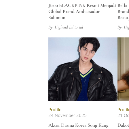
Jisoo BLACKPINK Resmi Menjadi
Bella
Global Brand Ambassador
Brand
Salomon
Beaut
By: Highend Editorial
By: Hi
Profile
Profil
24 November 2025
21 Oc
Aktor Drama Korea Song Kang
Dakot