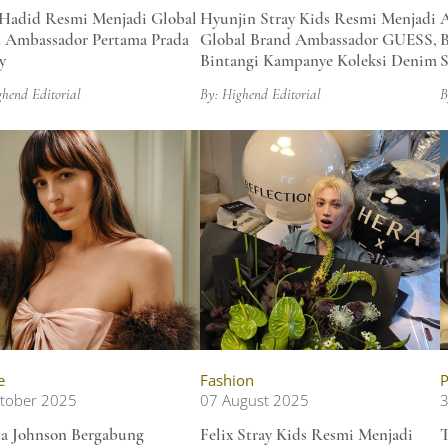
 Hadid Resmi Menjadi Global
Hyunjin Stray Kids Resmi Menjadi
A
 Ambassador Pertama Prada
Global Brand Ambassador GUESS,
B
y
Bintangi Kampanye Koleksi Denim
S
ghend Editorial
By: Highend Editorial
B
e
Fashion
P
tober 2025
07 August 2025
3
a Johnson Bergabung
Felix Stray Kids Resmi Menjadi
T