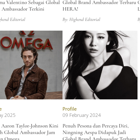
ma Valentino Sebagai Global
Global Brand Ambassador Terbaru
G
 Ambassador Terkini
HERA!
L
ghend Editorial
By: Highend Editorial
B
e
Profile
ay 2025
09 February 2024
 Aaron Taylor-Johnson Kini
Penuh Pesona dan Percaya Diri,
h Global Ambassador Jam
Ningning Aespa Didapuk Jadi
an Omega
Global Brand Ambassador Terbaru