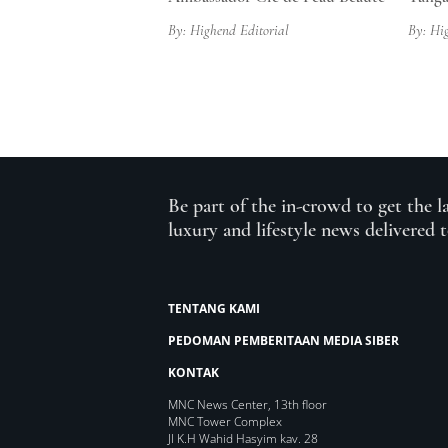
By: Highend Editorial
By: Hi
Be part of the in-crowd to get the l
luxury and lifestyle news delivered 
TENTANG KAMI
PEDOMAN PEMBERITAAN MEDIA SIBER
KONTAK
MNC News Center, 13th floor
MNC Tower Complex
Jl K.H Wahid Hasyim kav. 28