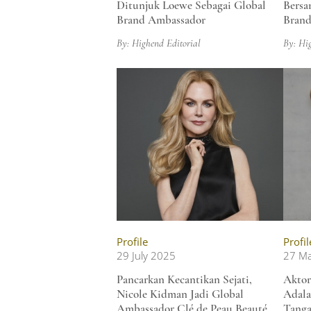
Ditunjuk Loewe Sebagai Global
Bersa
Brand Ambassador
Brand
By: Highend Editorial
By: Hi
Profile
Profil
29 July 2025
27 M
Pancarkan Kecantikan Sejati,
Aktor
Nicole Kidman Jadi Global
Adala
Ambassador Clé de Peau Beauté
Tang