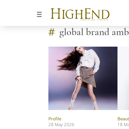
#
global brand amb
Profile
Beaut
28 May 2026
18 M