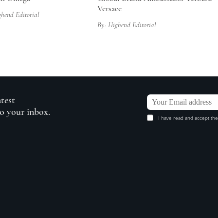
Versace
ghend Editorial
By: Highend Editorial
atest
to your inbox.
I have read and accept the