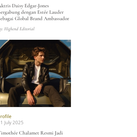
ktris Daisy Edgar-Jones
ergabung dengan Estée Lauder
ebagai Global Brand Ambassador
y: Highend Editorial
rofile
1 July 2025
imothée Chalamet Resmi Jadi