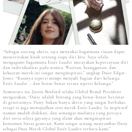
“Sebagai seorang aktris, saya menyukai bagaimana riasan dapat
menceritakan kisah tentang siapa diri kita. Saya selalu
mengagumi bagaimana Estée Lauder merayakan kepercayaan diri
dan individualitas pada wanita. Warisan, keanggunan, dan
kekuatan merek ini sangat menginspirasi,” ungkap Daisy Edgar-
Jones. “Rasanya seperti mimpi menjadi bagian dari keluarga
Estée Lauder – dan benar-benar terasa seperti keluarga.”
Sementara itu, Justin Boxford selaku Global Brand President
mengatakan, “Daisy adalah bintang yang benar-benar bersinar
di generasinya. Daisy bukan hanya aktris yang sangat berbakat,
tetapi ia juga mewujudkan etos merek Estée Lauder. Ia inspiratif
namun mudah didekati, dan semangat mudanya yang percaya
diri serta selera gayanya yang alami akan menginspirasi
konsumen lintas generasi. Kami sangat senang menyambut Daisy
sebagai Duta Merek Global Estée Lauder terbaru kami.”