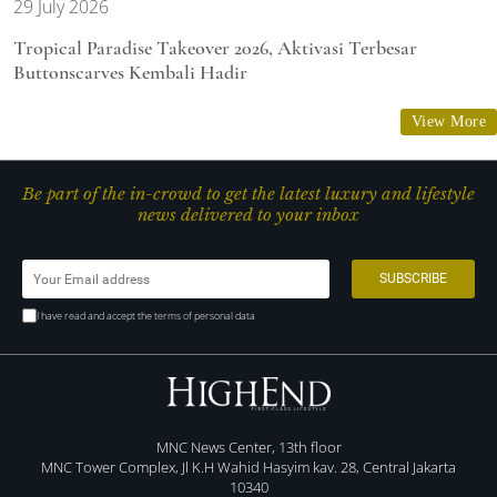
29 July 2026
Tropical Paradise Takeover 2026, Aktivasi Terbesar
Buttonscarves Kembali Hadir
View More
Be part of the in-crowd to get the latest luxury and lifestyle
news delivered to your inbox
I have read and accept the terms of personal data
MNC News Center, 13th floor
MNC Tower Complex, Jl K.H Wahid Hasyim kav. 28, Central Jakarta
10340