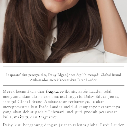
Inspiratif dan percaya diri, Daisy Edgar-Jones dipilih menjadi Global Brand
Ambassador merek kecantikan Estée Lauder.
Merek kecantikan dan
fragrance
ikonis, Estée Lauder telah
mengumumkan aktris ternama asal Inggris, Daisy Edgar-Jones,
sebagai Global Brand Ambassador terbarunya. Ia akan
merepresentasikan Estée Lauder melalui kampanye pertamanya
yang akan debut pada 2 Februari, meliputi produk perawatan
kulit,
makeup
, dan
fragrance.
Daisy kini bergabung dengan jajaran talenta global Estée Lauder