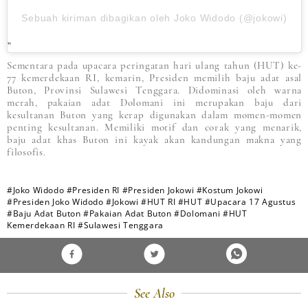
Sebuah kiriman dibagikan oleh Joko Widodo (@jokowi)
Sementara pada upacara peringatan hari ulang tahun (HUT) ke-
77 kemerdekaan RI, kemarin, Presiden memilih baju adat asal
Buton, Provinsi Sulawesi Tenggara. Didominasi oleh warna
merah, pakaian adat Dolomani ini merupakan baju dari
kesultanan Buton yang kerap digunakan dalam momen-momen
penting kesultanan. Memiliki motif dan corak yang menarik,
baju adat khas Buton ini kayak akan kandungan makna yang
filosofis.
#Joko Widodo
#Presiden RI
#Presiden Jokowi
#Kostum Jokowi
#Presiden Joko Widodo
#Jokowi
#HUT RI
#HUT
#Upacara 17 Agustus
#Baju Adat Buton
#Pakaian Adat Buton
#Dolomani
#HUT
Kemerdekaan RI
#Sulawesi Tenggara
See Also