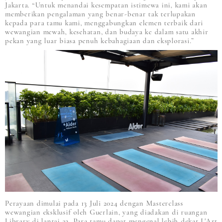
Jakarta. “Untuk menandai kesempatan istimewa ini, kami akan
memberikan pengalaman yang benar-benar tak terlupakan
kepada para tamu kami, menggabungkan elemen terbaik dari
wewangian mewah, kesehatan, dan budaya ke dalam satu akhir
pekan yang luar biasa penuh kebahagiaan dan eksplorasi.”
Perayaan dimulai pada 13 Juli 2024 dengan Masterclass
wewangian eksklusif oleh Guerlain, yang diadakan di ruangan
Library di lantai 23. Para tamu dapat mengenal lebih dekat L'Art