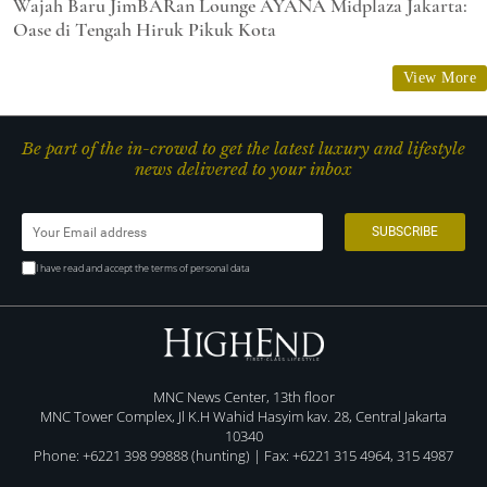
Wajah Baru JimBARan Lounge AYANA Midplaza Jakarta:
Oase di Tengah Hiruk Pikuk Kota
View More
Be part of the in-crowd to get the latest luxury and lifestyle
news delivered to your inbox
I have read and accept the terms of personal data
MNC News Center, 13th floor
MNC Tower Complex, Jl K.H Wahid Hasyim kav. 28, Central Jakarta
10340
Phone: +6221 398 99888 (hunting) | Fax: +6221 315 4964, 315 4987