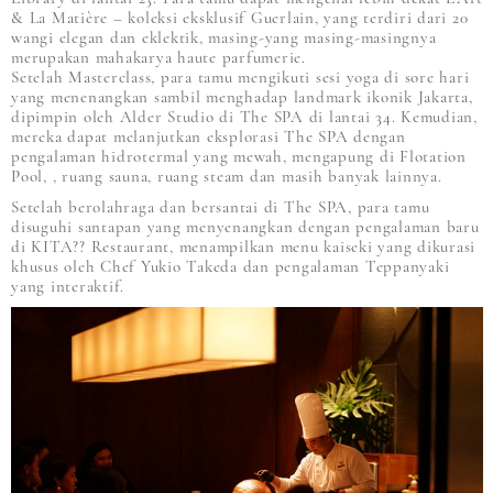
& La Matière – koleksi eksklusif Guerlain, yang terdiri dari 20
wangi elegan dan eklektik, masing-yang masing-masingnya
merupakan mahakarya haute parfumerie.
Setelah Masterclass, para tamu mengikuti sesi yoga di sore hari
yang menenangkan sambil menghadap landmark ikonik Jakarta,
dipimpin oleh Alder Studio di The SPA di lantai 34. Kemudian,
mereka dapat melanjutkan eksplorasi The SPA dengan
pengalaman hidrotermal yang mewah, mengapung di Flotation
Pool, , ruang sauna, ruang steam dan masih banyak lainnya.
Setelah berolahraga dan bersantai di The SPA, para tamu
disuguhi santapan yang menyenangkan dengan pengalaman baru
di KITA?? Restaurant, menampilkan menu kaiseki yang dikurasi
khusus oleh Chef Yukio Takeda dan pengalaman Teppanyaki
yang interaktif.