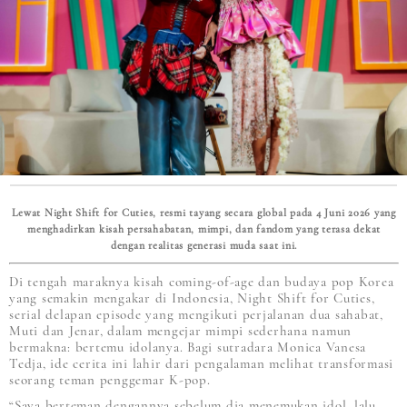
Lewat Night Shift for Cuties, resmi tayang secara global pada 4 Juni 2026 yang
menghadirkan kisah persahabatan, mimpi, dan fandom yang terasa dekat
dengan realitas generasi muda saat ini.
Di tengah maraknya kisah coming-of-age dan budaya pop Korea
yang semakin mengakar di Indonesia, Night Shift for Cuties,
serial delapan episode yang mengikuti perjalanan dua sahabat,
Muti dan Jenar, dalam mengejar mimpi sederhana namun
bermakna: bertemu idolanya. Bagi sutradara Monica Vanesa
Tedja, ide cerita ini lahir dari pengalaman melihat transformasi
seorang teman penggemar K-pop.
“Saya berteman dengannya sebelum dia menemukan idol, lalu