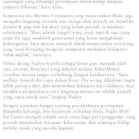
tantangan yang dihadapi perempuan dalam hidup maupun
industri hiburan,” kata Aline.
Sementara itu, Shenina Cinnamon yang memerankan Muti, juga
mengaku langsung tertarik saat mengetahui proyek ini memiliki
elemen K-pop dan karakter yang belum pernah ia mainkan
sebelumnya. “Muti adalah fangirl yang total, tapi di saat yang
sama dia juga sandwich generation yang harus menghidupi
keluarganya. Saya merasa menarik untuk memerankan seseorang
yang terus berjuang mengejar mimpinya meskipun hidupnya
tidak mudah,” tuturnya.
Debut akting Nadya Syarifa sebagai Jenar pun menjadi salah
satu sorotan. Penyanyi yang dikenal melalui SailorMoney
tersebut merasa sangat terhubung dengan karakternya. “Saya
melihat banyak diri saya dalam Jenar. Dia sering dihakimi, ingin
lebih percaya diri, dan menemukan kekuatan dari idolanya. Saat
membaca proposalnya, saya langsung merasa ini adalah proyek
yang tepat untuk saya,” ungkap Nadya.
Dengan sentuhan hangat tentang persahabatan perempuan,
dinamika keluarga, dan kecintaan terhadap idola, Night Shift
for Cuties menjadi sebuah surat cinta bagi para penggemar yang
pernah menemukan harapan, keberanian, dan semangat hidup
melalui sosok yang mereka kagumi.