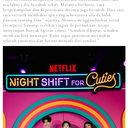
setelahnya dia berubah sekali. Matanya berbinar, cara
berpenampilan dan kepercayaan dirinya juga berubah. Dari situ
saya tertarik membahas apa yang sebenarnya ada di balik
passion seorang fans,” ujarnya. Monica menggambarkan serial
ini seperti bawang; terlihat ringan di permukaan, tetapi
menyimpan banyak lapisan emosi. “Semakin dikupas, semakin
membuat kita menangis. Kami ingin penonton merasakan
seluruh emosinya dan berani menjadi diri sendiri.”