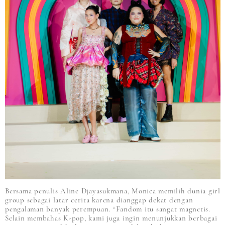
Bersama penulis Aline Djayasukmana, Monica memilih dunia girl
group sebagai latar cerita karena dianggap dekat dengan
pengalaman banyak perempuan. “Fandom itu sangat magnetis.
Selain membahas K-pop, kami juga ingin menunjukkan berbagai