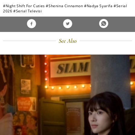
#Night Shift For Cuties
#Shenina Cinnamon
#Nadya Syarifa
#Serial
2026
#Serial Televisi
See Also