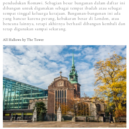
pendudukan Romawi. Sebagian besar bangunan dalam daftar ini
dibangun untuk digunakan sebagai tempat ibadah atau sebagai
tempat tinggal keluarga kerajaan. Bangunan-bangunan ini ada
yang hancur karena perang, kebakaran besar di London, atau
bencana lainnya, tetapi akhirnya berhasil dibangun kembali dan
tetap digunakan sampai sekarang.
All Hallows by The Tower