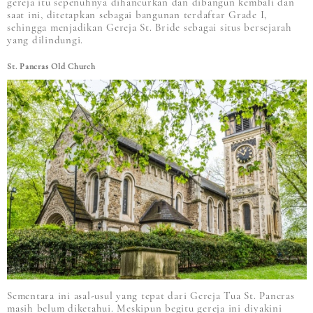
gereja itu sepenuhnya dihancurkan dan dibangun kembali dan
saat ini, ditetapkan sebagai bangunan terdaftar Grade I,
sehingga menjadikan Gereja St. Bride sebagai situs bersejarah
yang dilindungi.
St. Pancras Old Church
Sementara ini asal-usul yang tepat dari Gereja Tua St. Pancras
masih belum diketahui. Meskipun begitu gereja ini diyakini