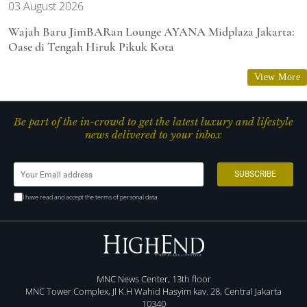
03 August 2026
Wajah Baru JimBARan Lounge AYANA Midplaza Jakarta:
Oase di Tengah Hiruk Pikuk Kota
View More
Be part of the in-crowd to get the latest luxury and lifestyle
news delivered to your inbox
I have read and accept the terms of personal data
MNC News Center, 13th floor
MNC Tower Complex, Jl K.H Wahid Hasyim kav. 28, Central Jakarta
10340