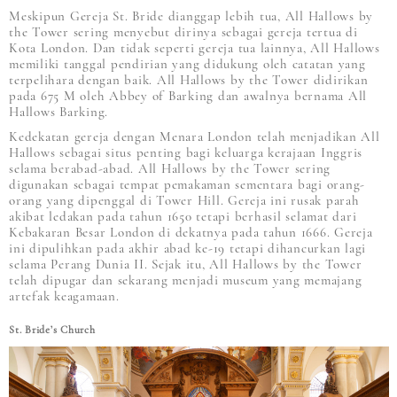
Meskipun Gereja St. Bride dianggap lebih tua, All Hallows by
the Tower sering menyebut dirinya sebagai gereja tertua di
Kota London. Dan tidak seperti gereja tua lainnya, All Hallows
memiliki tanggal pendirian yang didukung oleh catatan yang
terpelihara dengan baik. All Hallows by the Tower didirikan
pada 675 M oleh Abbey of Barking dan awalnya bernama All
Hallows Barking.
Kedekatan gereja dengan Menara London telah menjadikan All
Hallows sebagai situs penting bagi keluarga kerajaan Inggris
selama berabad-abad. All Hallows by the Tower sering
digunakan sebagai tempat pemakaman sementara bagi orang-
orang yang dipenggal di Tower Hill. Gereja ini rusak parah
akibat ledakan pada tahun 1650 tetapi berhasil selamat dari
Kebakaran Besar London di dekatnya pada tahun 1666. Gereja
ini dipulihkan pada akhir abad ke-19 tetapi dihancurkan lagi
selama Perang Dunia II. Sejak itu, All Hallows by the Tower
telah dipugar dan sekarang menjadi museum yang memajang
artefak keagamaan.
St. Bride’s Church