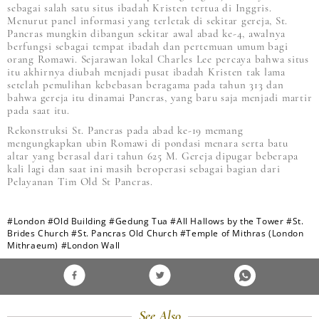
sebagai salah satu situs ibadah Kristen tertua di Inggris.
Menurut panel informasi yang terletak di sekitar gereja, St.
Pancras mungkin dibangun sekitar awal abad ke-4, awalnya
berfungsi sebagai tempat ibadah dan pertemuan umum bagi
orang Romawi. Sejarawan lokal Charles Lee percaya bahwa situs
itu akhirnya diubah menjadi pusat ibadah Kristen tak lama
setelah pemulihan kebebasan beragama pada tahun 313 dan
bahwa gereja itu dinamai Pancras, yang baru saja menjadi martir
pada saat itu.
Rekonstruksi St. Pancras pada abad ke-19 memang
mengungkapkan ubin Romawi di pondasi menara serta batu
altar yang berasal dari tahun 625 M. Gereja dipugar beberapa
kali lagi dan saat ini masih beroperasi sebagai bagian dari
Pelayanan Tim Old St Pancras.
#London
#Old Building
#Gedung Tua
#All Hallows by the Tower
#St.
Brides Church
#St. Pancras Old Church
#Temple of Mithras (London
Mithraeum)
#London Wall
See Also