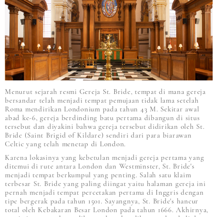
Menurut sejarah resmi Gereja St. Bride, tempat di mana gereja
bersandar telah menjadi tempat pemujaan tidak lama setelah
Roma mendirikan Londonium pada tahun 43 M. Sekitar awal
abad ke-6, gereja berdinding batu pertama dibangun di situs
tersebut dan diyakini bahwa gereja tersebut didirikan oleh St.
Bride (Saint Brigid of Kildare) sendiri dari para biarawan
Celtic yang telah menetap di London.
Karena lokasinya yang kebetulan menjadi gereja pertama yang
ditemui di rute antara London dan Westminster, St. Bride's
menjadi tempat berkumpul yang penting. Salah satu klaim
terbesar St. Bride yang paling diingat yaitu halaman gereja ini
pernah menjadi tempat percetakan pertama di Inggris dengan
tipe bergerak pada tahun 1501. Sayangnya, St. Bride's hancur
total oleh Kebakaran Besar London pada tahun 1666. Akhirnya,