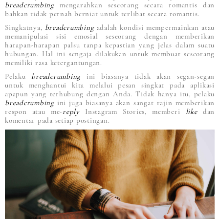
breadcrumbing
mengarahkan seseorang secara romantis dan
bahkan tidak pernah berniat untuk terlibat secara romantis.
Singkatnya,
breadcrumbing
adalah kondisi mempermainkan atau
memanipulasi sisi emosial seseorang dengan memberikan
harapan-harapan palsu tanpa kepastian yang jelas dalam suatu
hubungan. Hal ini sengaja dilakukan untuk membuat seseorang
memiliki rasa ketergantungan.
Pelaku
breadcrumbing
ini biasanya tidak akan segan-segan
untuk menghantui kita melalui pesan singkat pada aplikasi
apapun yang terhubung dengan Anda. Tidak hanya itu, pelaku
breadcrumbing
ini juga biasanya akan sangat rajin memberikan
respon atau me-
reply
Instagram Stories, memberi
like
dan
komentar pada setiap postingan.