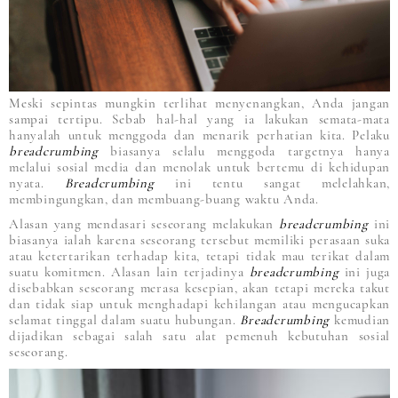
Meski sepintas mungkin terlihat menyenangkan, Anda jangan
sampai tertipu. Sebab hal-hal yang ia lakukan semata-mata
hanyalah untuk menggoda dan menarik perhatian kita. Pelaku
breadcrumbing
biasanya selalu menggoda targetnya hanya
melalui sosial media dan menolak untuk bertemu di kehidupan
nyata.
Breadcrumbing
ini tentu sangat melelahkan,
membingungkan, dan membuang-buang waktu Anda.
Alasan yang mendasari seseorang melakukan
breadcrumbing
ini
biasanya ialah karena seseorang tersebut memiliki perasaan suka
atau ketertarikan terhadap kita, tetapi tidak mau terikat dalam
suatu komitmen. Alasan lain terjadinya
breadcrumbing
ini juga
disebabkan seseorang merasa kesepian, akan tetapi mereka takut
dan tidak siap untuk menghadapi kehilangan atau mengucapkan
selamat tinggal dalam suatu hubungan.
Breadcrumbing
kemudian
dijadikan sebagai salah satu alat pemenuh kebutuhan sosial
seseorang.