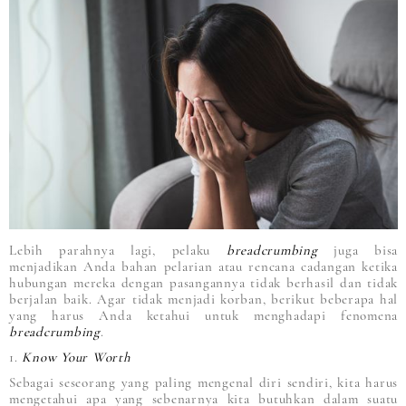
Lebih parahnya lagi, pelaku
breadcrumbing
juga bisa
menjadikan Anda bahan pelarian atau rencana cadangan ketika
hubungan mereka dengan pasangannya tidak berhasil dan tidak
berjalan baik. Agar tidak menjadi korban, berikut beberapa hal
yang harus Anda ketahui untuk menghadapi fenomena
breadcrumbing
.
1.
Know Your Worth
Sebagai seseorang yang paling mengenal diri sendiri, kita harus
mengetahui apa yang sebenarnya kita butuhkan dalam suatu