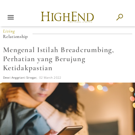
Living
Relationship
Mengenal Istilah Breadcrumbing,
Perhatian yang Berujung
Ketidakpastian
Dewi Anggriani Siregar,
02 March 2022