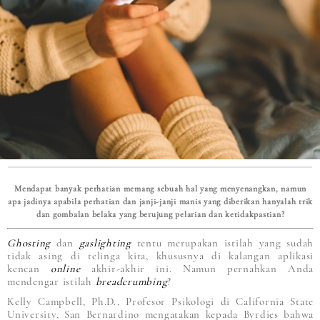
Mendapat banyak perhatian memang sebuah hal yang menyenangkan, namun
apa jadinya apabila perhatian dan janji-janji manis yang diberikan hanyalah trik
dan gombalan belaka yang berujung pelarian dan ketidakpastian?
Ghosting
dan
gaslighting
tentu merupakan istilah yang sudah
tidak asing di telinga kita, khususnya di kalangan aplikasi
kencan
online
akhir-akhir ini. Namun pernahkan Anda
mendengar istilah
breadcrumbing
?
Kelly Campbell, Ph.D., Profesor Psikologi di California State
University, San Bernardino mengatakan kepada Byrdies bahwa