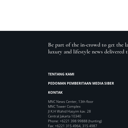
Be part of the in-crowd to get the l
luxury and lifestyle news delivered 
TENTANG KAMI
PEDOMAN PEMBERITAAN MEDIA SIBER
KONTAK
MNC News Center, 13th floor
MNC Tower Complex
Jl K.H Wahid Hasyim kav. 28
Central Jakarta 10340
Phone: +6221 398 99888 (hunting)
Fax: +6221 315 4964, 315 4987