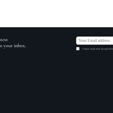
atest
to your inbox.
I have read and accept the