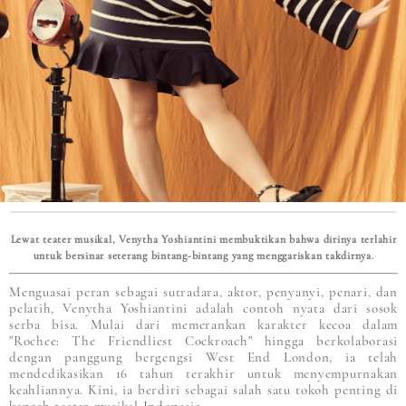
Lewat teater musikal, Venytha Yoshiantini membuktikan bahwa dirinya terlahir
untuk bersinar seterang bintang-bintang yang menggariskan takdirnya.
Menguasai peran sebagai sutradara, aktor, penyanyi, penari, dan
pelatih, Venytha Yoshiantini adalah contoh nyata dari sosok
serba bisa. Mulai dari memerankan karakter kecoa dalam
"Rochee: The Friendliest Cockroach" hingga berkolaborasi
dengan panggung bergengsi West End London, ia telah
mendedikasikan 16 tahun terakhir untuk menyempurnakan
keahliannya. Kini, ia berdiri sebagai salah satu tokoh penting di