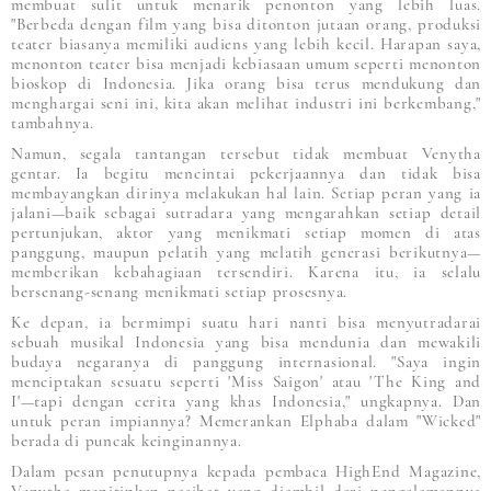
membuat sulit untuk menarik penonton yang lebih luas.
"Berbeda dengan film yang bisa ditonton jutaan orang, produksi
teater biasanya memiliki audiens yang lebih kecil. Harapan saya,
menonton teater bisa menjadi kebiasaan umum seperti menonton
bioskop di Indonesia. Jika orang bisa terus mendukung dan
menghargai seni ini, kita akan melihat industri ini berkembang,"
tambahnya.
Namun, segala tantangan tersebut tidak membuat Venytha
gentar. Ia begitu mencintai pekerjaannya dan tidak bisa
membayangkan dirinya melakukan hal lain. Setiap peran yang ia
jalani—baik sebagai sutradara yang mengarahkan setiap detail
pertunjukan, aktor yang menikmati setiap momen di atas
panggung, maupun pelatih yang melatih generasi berikutnya—
memberikan kebahagiaan tersendiri. Karena itu, ia selalu
bersenang-senang menikmati setiap prosesnya.
Ke depan, ia bermimpi suatu hari nanti bisa menyutradarai
sebuah musikal Indonesia yang bisa mendunia dan mewakili
budaya negaranya di panggung internasional. "Saya ingin
menciptakan sesuatu seperti 'Miss Saigon' atau 'The King and
I'—tapi dengan cerita yang khas Indonesia," ungkapnya. Dan
untuk peran impiannya? Memerankan Elphaba dalam "Wicked"
berada di puncak keinginannya.
Dalam pesan penutupnya kepada pembaca HighEnd Magazine,
Venytha menitipkan nasihat yang diambil dari pengalamannya