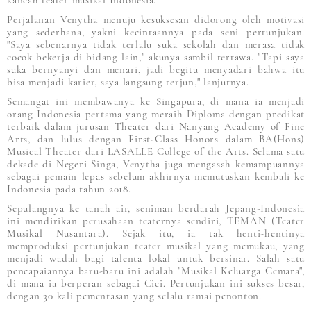
kancah teater musikal Indonesia.
Perjalanan Venytha menuju kesuksesan didorong oleh motivasi
yang sederhana, yakni kecintaannya pada seni pertunjukan.
"Saya sebenarnya tidak terlalu suka sekolah dan merasa tidak
cocok bekerja di bidang lain," akunya sambil tertawa. "Tapi saya
suka bernyanyi dan menari, jadi begitu menyadari bahwa itu
bisa menjadi karier, saya langsung terjun," lanjutnya.
Semangat ini membawanya ke Singapura, di mana ia menjadi
orang Indonesia pertama yang meraih Diploma dengan predikat
terbaik dalam jurusan Theater dari Nanyang Academy of Fine
Arts, dan lulus dengan First-Class Honors dalam BA(Hons)
Musical Theater dari LASALLE College of the Arts. Selama satu
dekade di Negeri Singa, Venytha juga mengasah kemampuannya
sebagai pemain lepas sebelum akhirnya memutuskan kembali ke
Indonesia pada tahun 2018.
Sepulangnya ke tanah air, seniman berdarah Jepang-Indonesia
ini mendirikan perusahaan teaternya sendiri, TEMAN (Teater
Musikal Nusantara). Sejak itu, ia tak henti-hentinya
memproduksi pertunjukan teater musikal yang memukau, yang
menjadi wadah bagi talenta lokal untuk bersinar. Salah satu
pencapaiannya baru-baru ini adalah "Musikal Keluarga Cemara",
di mana ia berperan sebagai Cici. Pertunjukan ini sukses besar,
dengan 30 kali pementasan yang selalu ramai penonton.