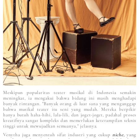
Meskipun popularitas teater musikal di Indonesia semakin
meningkat, ia mengakui bahwa bidang ini masih menghadapi
banyak rintangan. "Banyak orang di luar sana yang menganggap
bahwa musikal teater itu seni yang mudah. Mereka berpikir
hanya butuh haha-hihi, lala-lili, dan joget-joget, padahal proses
kreatifnya sangat kompleks dan memerlukan keterampilan teknis
tinggi untuk mewujudkan semuanya," jelasnya.
Venytha juga menyentuh sifat industri yang cukup
niche,
yang