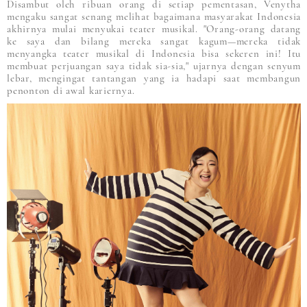
Disambut oleh ribuan orang di setiap pementasan, Venytha
mengaku sangat senang melihat bagaimana masyarakat Indonesia
akhirnya mulai menyukai teater musikal. "Orang-orang datang
ke saya dan bilang mereka sangat kagum—mereka tidak
menyangka teater musikal di Indonesia bisa sekeren ini! Itu
membuat perjuangan saya tidak sia-sia," ujarnya dengan senyum
lebar, mengingat tantangan yang ia hadapi saat membangun
penonton di awal kariernya.