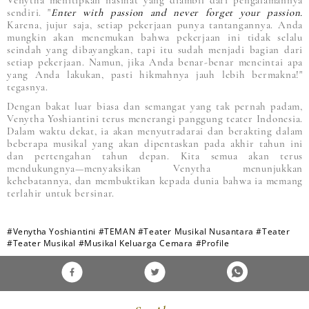
sendiri. "
Enter with passion and never forget your passion.
Karena, jujur saja, setiap pekerjaan punya tantangannya. Anda
mungkin akan menemukan bahwa pekerjaan ini tidak selalu
seindah yang dibayangkan, tapi itu sudah menjadi bagian dari
setiap pekerjaan. Namun, jika Anda benar-benar mencintai apa
yang Anda lakukan, pasti hikmahnya jauh lebih bermakna!"
tegasnya.
Dengan bakat luar biasa dan semangat yang tak pernah padam,
Venytha Yoshiantini terus menerangi panggung teater Indonesia.
Dalam waktu dekat, ia akan menyutradarai dan berakting dalam
beberapa musikal yang akan dipentaskan pada akhir tahun ini
dan pertengahan tahun depan. Kita semua akan terus
mendukungnya—menyaksikan Venytha menunjukkan
kehebatannya, dan membuktikan kepada dunia bahwa ia memang
terlahir untuk bersinar.
#Venytha Yoshiantini
#TEMAN
#Teater Musikal Nusantara
#Teater
#Teater Musikal
#Musikal Keluarga Cemara
#Profile