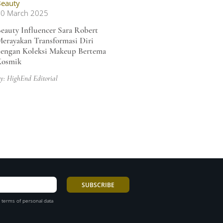
eauty
10 March 2025
eauty Influencer Sara Robert
erayakan Transformasi Diri
engan Koleksi Makeup Bertema
Kosmik
y: HighEnd Editorial
 terms of personal data