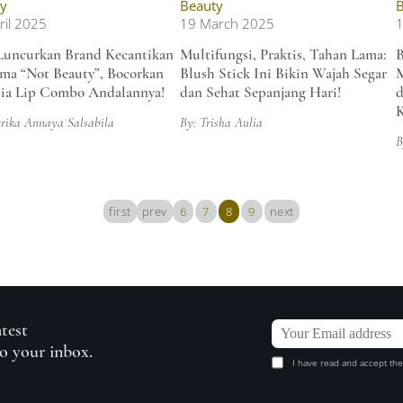
y
Beauty
B
ril 2025
19 March 2025
uncurkan Brand Kecantikan
Multifungsi, Praktis, Tahan Lama:
B
ma “Not Beauty”, Bocorkan
Blush Stick Ini Bikin Wajah Segar
M
ia Lip Combo Andalannya!
dan Sehat Sepanjang Hari!
d
trika Annaya Salsabila
By: Trisha Aulia
B
first
prev
6
7
8
9
next
atest
to your inbox.
I have read and accept the