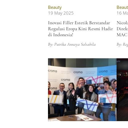
Beauty
Beaut
19 May 2025
16 M
Inovasi Filler Estetik Berstandar
Nicol
Regulasi Eropa Kini Resmi Hadir
Direk
di Indonesia!
MAC 
By: Putrika Annaya Salsabila
By: Re