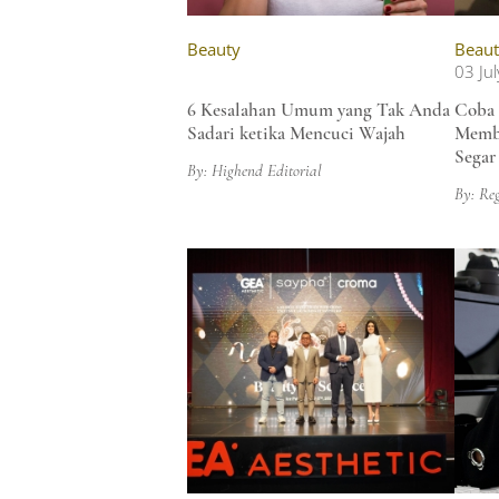
Beauty
Beaut
03 Ju
6 Kesalahan Umum yang Tak Anda
Coba 
Sadari ketika Mencuci Wajah
Membe
Segar
By: Highend Editorial
By: Re