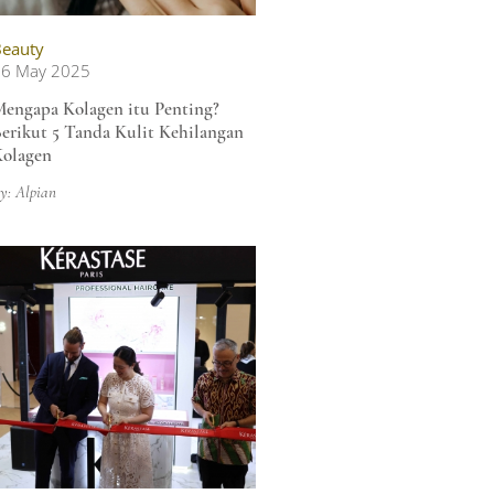
eauty
26 May 2025
engapa Kolagen itu Penting?
erikut 5 Tanda Kulit Kehilangan
olagen
y: Alpian