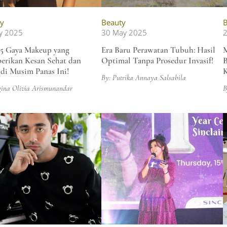
y
Beauty
B
ly 2025
30 May 2025
5 Gaya Makeup yang
Era Baru Perawatan Tubuh: Hasil
M
rikan Kesan Sehat dan
Optimal Tanpa Prosedur Invasif!
B
 di Musim Panas Ini!
K
By: Putrika Annaya Salsabila
gina Olivia Arismunandar
B