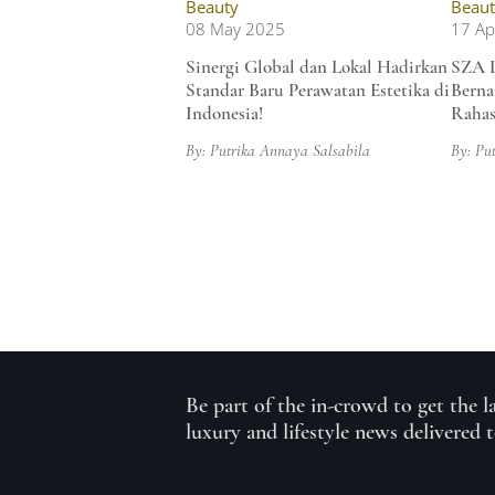
Beauty
Beaut
08 May 2025
17 Ap
Sinergi Global dan Lokal Hadirkan
SZA L
Standar Baru Perawatan Estetika di
Berna
Indonesia!
Rahas
By: Putrika Annaya Salsabila
By: Pu
Be part of the in-crowd to get the l
luxury and lifestyle news delivered 