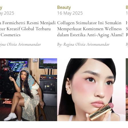
y
Beauty
B
ay 2025
16 May 2025
a Formichetti Resmi Menjadi
Collagen Stimulator Ini Semakin
H
tur Kreatif Global Terbaru
Memperkuat Komitmen Wellness
S
Cosmetics
dalam Estetika Anti-Aging Alami!
R
gina Olivia Arismunandar
By: Regina Olivia Arismunandar
B