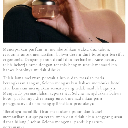
Menciptakan parfum ini membutuhkan waktu dua tahun,
terutama untuk memastikan bahwa desain dari botolnya bersifat
ergonomis. Dengan penuh detail dan perhatian, Rare Beauty
telah bekerja sama dengan terapis hangan untuk memastikan
bahwa botolnya mudah dibuka.
Telah lama melawan penyakit lupus dan masalah pada
ketangkasan tangan, Selena mengatakan bahwa membuka botol
atau kemasan merupakan sesuatu yang tidak mudah baginya.
Menjawab permasalahan seperti itu, Selena menjelaskan bahwa
botol parfumnya dirancang untuk memudahkan para
penggunanya dalam mengaplikasikan produknya.
“Botolnya memiliki fitur mekanisme putar-dan-kunci,
memastikan tutupnya tetap aman dan tidak akan renggang atau
dapat hilang,” sebut Selena mengenai produk parfum
pertamanya.