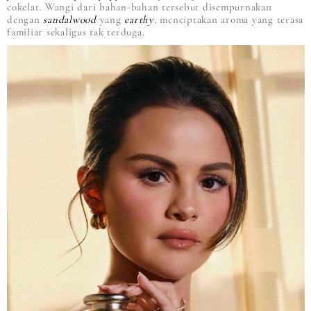
cokelat. Wangi dari bahan-bahan tersebut disempurnakan
dengan
sandalwood
yang
earthy
, menciptakan aroma yang terasa
familiar sekaligus tak terduga.