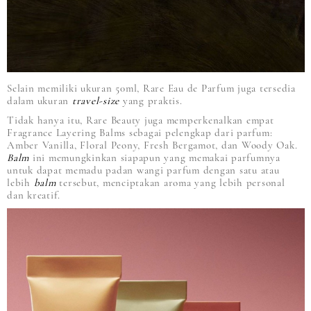
Selain memiliki ukuran 50ml, Rare Eau de Parfum juga tersedia
dalam ukuran
travel-size
yang praktis.
Tidak hanya itu, Rare Beauty juga memperkenalkan empat
Fragrance Layering Balms sebagai pelengkap dari parfum:
Amber Vanilla, Floral Peony, Fresh Bergamot, dan Woody Oak.
Balm
ini memungkinkan siapapun yang memakai parfumnya
untuk dapat memadu padan wangi parfum dengan satu atau
lebih
balm
tersebut, menciptakan aroma yang lebih personal
dan kreatif.