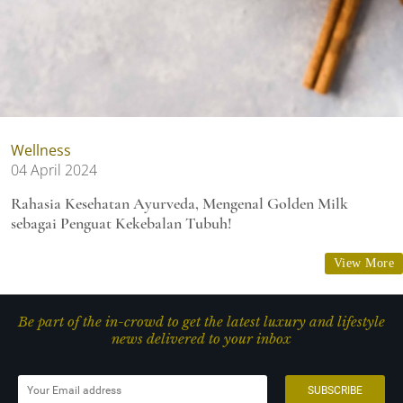
Wellness
04 April 2024
Rahasia Kesehatan Ayurveda, Mengenal Golden Milk
sebagai Penguat Kekebalan Tubuh!
View More
Be part of the in-crowd to get the latest luxury and lifestyle
news delivered to your inbox