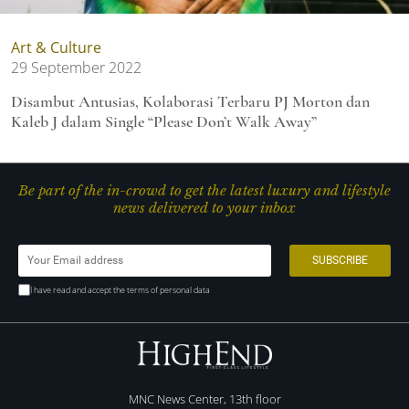
Art & Culture
29 September 2022
Disambut Antusias, Kolaborasi Terbaru PJ Morton dan
Kaleb J dalam Single “Please Don’t Walk Away”
Be part of the in-crowd to get the latest luxury and lifestyle
news delivered to your inbox
I have read and accept the terms of personal data
MNC News Center, 13th floor