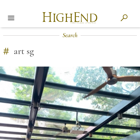
Search
#
art sg