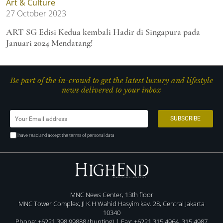
Art & Culture
27 October 2023
ART SG Edisi Kedua kembali Hadir di Singapura pada
Januari 2024 Mendatang!
Be part of the in-crowd to get the latest luxury and lifestyle
news delivered to your inbox
I have read and accept the terms of personal data
MNC News Center, 13th floor
MNC Tower Complex, Jl K.H Wahid Hasyim kav. 28, Central Jakarta
10340
Phone: +6221 398 99888 (hunting) | Fax: +6221 315 4964, 315 4987