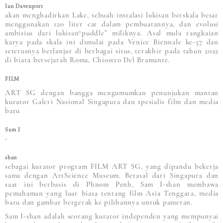
Ian Davenport
akan menghadirkan Lake, sebuah instalasi lukisan berskala besar
menggunakan 120 liter cat dalam pembuatannya, dan evolusi
ambisius dari lukisan“puddle” miliknya. Asal mula rangkaian
karya pada skala ini dimulai pada Venice Biennale ke-57 dan
seterusnya berlanjut di berbagai situs, terakhir pada tahun 2022
di biara bersejarah Roma, Chiostro Del Bramante.
FILM
ART SG dengan bangga mengumumkan penunjukan mantan
kurator Galeri Nasional Singapura dan spesialis film dan media
baru
Sam I
-
shan
sebagai kurator program FILM ART SG, yang dipandu bekerja
sama dengan ArtScience Museum. Berasal dari Singapura dan
saat ini berbasis di Phnom Penh, Sam I-shan membawa
pemahaman yang luar biasa tentang film Asia Tenggara, media
baru dan gambar bergerak ke pilihannya untuk pameran.
Sam I-shan adalah seorang kurator independen yang mempunyai