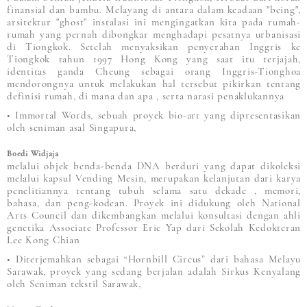
finansial dan bambu. Melayang di antara dalam keadaan "being",
arsitektur "ghost" instalasi ini mengingatkan kita pada rumah-
rumah yang pernah dibongkar menghadapi pesatnya urbanisasi
di Tiongkok. Setelah menyaksikan penyerahan Inggris ke
Tiongkok tahun 1997 Hong Kong yang saat itu terjajah,
identitas ganda Cheung sebagai orang Inggris-Tionghoa
mendorongnya untuk melakukan hal tersebut pikirkan tentang
definisi rumah, di mana dan apa , serta narasi penaklukannya
• Immortal Words, sebuah proyek bio-art yang dipresentasikan
oleh seniman asal Singapura,
Boedi Widjaja
melalui objek benda-benda DNA berduri yang dapat dikoleksi
melalui kapsul Vending Mesin, merupakan kelanjutan dari karya
penelitiannya tentang tubuh selama satu dekade , memori,
bahasa, dan peng-kodean. Proyek ini didukung oleh National
Arts Council dan dikembangkan melalui konsultasi dengan ahli
genetika Associate Professor Eric Yap dari Sekolah Kedokteran
Lee Kong Chian
• Diterjemahkan sebagai “Hornbill Circus” dari bahasa Melayu
Sarawak, proyek yang sedang berjalan adalah Sirkus Kenyalang
oleh Seniman tekstil Sarawak,