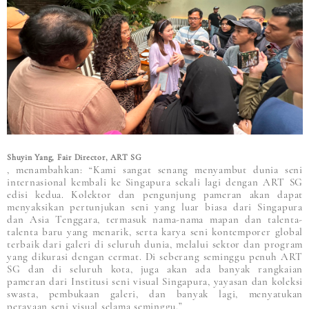
Shuyin Yang, Fair Director, ART SG
, menambahkan: “Kami sangat senang menyambut dunia seni
internasional kembali ke Singapura sekali lagi dengan ART SG
edisi kedua. Kolektor dan pengunjung pameran akan dapat
menyaksikan pertunjukan seni yang luar biasa dari Singapura
dan Asia Tenggara, termasuk nama-nama mapan dan talenta-
talenta baru yang menarik, serta karya seni kontemporer global
terbaik dari galeri di seluruh dunia, melalui sektor dan program
yang dikurasi dengan cermat. Di seberang seminggu penuh ART
SG dan di seluruh kota, juga akan ada banyak rangkaian
pameran dari Institusi seni visual Singapura, yayasan dan koleksi
swasta, pembukaan galeri, dan banyak lagi, menyatukan
perayaan seni visual selama seminggu.”