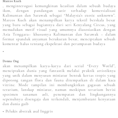
Marcos Kueh
, menginterogasi kemungkinan keaslian dalam sebuah budaya
ikon, dengan pandangan satir terhadap komersialisasi
Kalimantan dan Sarawak sebagai “Malaysia’s exotic unknown”.
Marcos Kueh akan menampilkan karya tekstil berskala besar
yang baru sebagai bagiannya dari seri Kenyalang Circus, yang
memadukan motif visual yang umumnya diasosiasikan dengan
Asia Tenggara– khususnya Kalimantan dan Sarawak – dalam
format spanduk anyaman berukuran besar, menciptakan sebuah
komentar halus tentang ekspektasi dan perampasan budaya
•
Donna Ong
akan menampilkan karya-karya dari serial “Every World”,
menciptakan dunia yang fantastik melalui praktik artistiknya
yang unik dalam menyusun miniatur bentuk kertas tropis yang
dipotong tangan flora dan fauna ditempatkan di dalam kaca
vitrine. Mode tampilan ini membangkitkan gagasan sebuah
terarium, lanskap miniatur, namun meskipun terarium berisi
spesimen tanaman asli, penempatan dan lingkungannya
sepenuhnya disengaja dan terkendali, menjembatani kenyataan
dan dunia gaib
• Pelukis abstrak asal Inggris