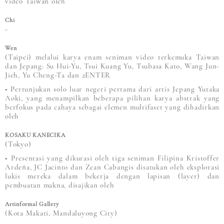
video Taiwan oleh
Chi
-
Wen
(Taipei) melalui karya enam seniman video terkemuka Taiwan
dan Jepang: Su Hui-Yu, Tsui Kuang Yu, Tsubasa Kato, Wang Jun-
Jieh, Yu Cheng-Ta dan 2ENTER
• Pertunjukan solo luar negeri pertama dari artis Jepang Yutaka
Aoki, yang menampilkan beberapa pilihan karya abstrak yang
berfokus pada cahaya sebagai elemen multifaset yang dihadirkan
oleh
KOSAKU KANECIKA
(Tokyo)
• Presentasi yang dikurasi oleh tiga seniman Filipina Kristoffer
Ardeña, JC Jacinto dan Zean Cabangis disatukan oleh eksplorasi
lukis mereka dalam bekerja dengan lapisan (layer) dan
pembuatan makna, disajikan oleh
Artinformal Gallery
(Kota Makati, Mandaluyong City)