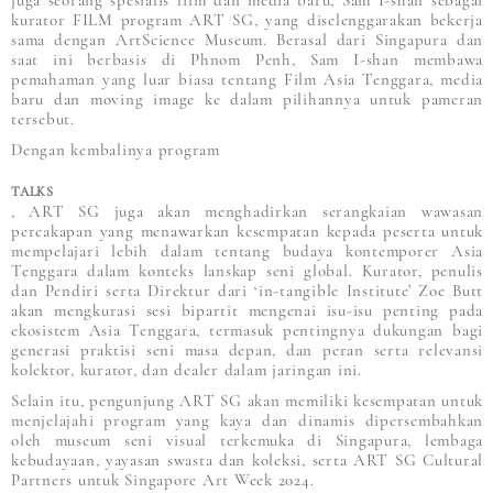
kurator FILM program ART SG, yang diselenggarakan bekerja
sama dengan ArtScience Museum. Berasal dari Singapura dan
saat ini berbasis di Phnom Penh, Sam I-shan membawa
pemahaman yang luar biasa tentang Film Asia Tenggara, media
baru dan moving image ke dalam pilihannya untuk pameran
tersebut.
Dengan kembalinya program
TALKS
, ART SG juga akan menghadirkan serangkaian wawasan
percakapan yang menawarkan kesempatan kepada peserta untuk
mempelajari lebih dalam tentang budaya kontemporer Asia
Tenggara dalam konteks lanskap seni global. Kurator, penulis
dan Pendiri serta Direktur dari ‘in-tangible Institute’ Zoe Butt
akan mengkurasi sesi bipartit mengenai isu-isu penting pada
ekosistem Asia Tenggara, termasuk pentingnya dukungan bagi
generasi praktisi seni masa depan, dan peran serta relevansi
kolektor, kurator, dan dealer dalam jaringan ini.
Selain itu, pengunjung ART SG akan memiliki kesempatan untuk
menjelajahi program yang kaya dan dinamis dipersembahkan
oleh museum seni visual terkemuka di Singapura, lembaga
kebudayaan, yayasan swasta dan koleksi, serta ART SG Cultural
Partners untuk Singapore Art Week 2024.