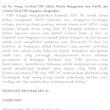
Jin Yee Young, Co-Head UBS Global Wealth Management Asia Pasifik dan
Country Head UBS Singapura, mengatakan
: “UBS bangga menghadirkan kembali ART SG untuk tahun
kedua, mengawali APAC kalender seni. Singapura berfungsi
sebagai pintu gerbang penting menuju dunia seni APAC yang
dinamis dengan minat yang kuat di kalangan kolektor seni.
Dalam laporan survei seni global terbaru kami, 9 dari 10
kolektor seni Singapura termasuk dalam kategori ini berencana
untuk terus menghadiri pameran seni. Mayoritas (7 dari 10)
kolektor di Singapura adalah kolektor yang optimis terhadap
pasar seni dalam enam bulan ke depan. Singapura merupakan
salah satu yang tertinggi merepresentasi karya seniman
perempuan di kalangan kolektor seni. UBS percaya seni
kontemporer memilikinya kekuatan untuk menginspirasi orang
untuk memikirkan kembali masa depan yang lebih baik.
Kemitraan antara UBS dan ART SG menciptakan platform yang
berdampak bagi orang-orang untuk terhubung melalui seni,
berbagi ide, dan memberikan peluang untuk hidup."
HIGHLIGHT PROGRAM ART SG
GALERI SENI
Sektor utama dan terbesar acara ini -