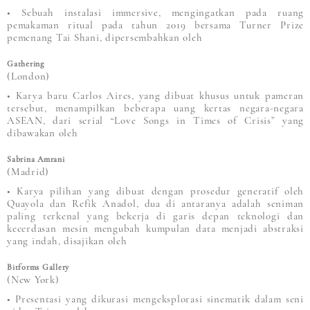
• Sebuah instalasi immersive, mengingatkan pada ruang
pemakaman ritual pada tahun 2019 bersama Turner Prize
pemenang Tai Shani, dipersembahkan oleh
Gathering
(London)
• Karya baru Carlos Aires, yang dibuat khusus untuk pameran
tersebut, menampilkan beberapa uang kertas negara-negara
ASEAN, dari serial “Love Songs in Times of Crisis” yang
dibawakan oleh
Sabrina Amrani
(Madrid)
• Karya pilihan yang dibuat dengan prosedur generatif oleh
Quayola dan Refik Anadol, dua di antaranya adalah seniman
paling terkenal yang bekerja di garis depan teknologi dan
kecerdasan mesin mengubah kumpulan data menjadi abstraksi
yang indah, disajikan oleh
Bitforms Gallery
(New York)
• Presentasi yang dikurasi mengeksplorasi sinematik dalam seni