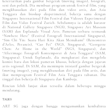
ketertarikan pada gambar bergerak (moving images), fotografi,
seni dan politik. Dia membuat program untuk festival film, yang
mengkhususkan diri pada film dan video artis, dan Asia
Tenggara dan bioskop eksperimental, bekerja sama dengan
Singapore International Film Festival dan Videoex Experimental
Film dan Video Festival Zurich. Sebelumnya ia adalah kurator
di National Gallery Singapore (NGS), Singapore Art Museum
(SAM) dan Esplanade Visual Arts. Pameran terbaru termasuk
“Nowhere Here” (Festival Fotografi Internasional Singapura),
“Sim Chi Yin: Suatu Hari Kita Akan Memahami” (Rencontres
d’Arles, Perancis), “Cao Fei” (NGS, Singapura), “Georgette
Chen: At Home in the World” (NGS, Singapura), dan
“Afterimage: Fotografi Kontemporer di Asia Tenggara” (SAM,
Singapura). Untuk Esplanade, dia mengkurasi dan mengelola
komisi baru dan lokasi pameran khusus, bekerja dengan jajaran
artis regional. Di SAM, dia memimpin inisiatif gambar bergerak
(moving images), yang mengkhususkan diri pada film artis, dan
ikut memprogram Festival Film Asia Tenggara tahunan. Dia
tinggal dan bekerja di Singapura dan Kamboja.
Rincian lebih lanjut akan tersedia dalam beberapa minggu
mendatang.
TALKS
ART SG juga dengan bangga mengumumkan kembalinya