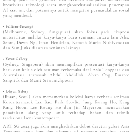
kreativitas teknologi serta mengkontekstualisasikan penerapan
AI saat ini, dan potensinya untuk mengatasi permasalahan sosial
yang mendesak
• Sullivan+Strumpf
(Melbourne, Sydney, Singapura) akan fokus pada ekspresi
materialitas melalui karya-karya baru seniman antara lain Alex
Seton, Dawn Ng, Irfan Hendrian, Ramesh Mario Nithiyendran
dan Sam Jinks diantara seniman lainnya
• Yavuz Gallery
(Sydney, Singapura) akan menampilkan presentasi karya-karya
baru dan kritis oleh seniman terkemuka dari Asia Tenggara dan
Australasia, termasuk Abdul Abdullah, Alvin Ong, Pinaree
Sanpitak dan Manit Sriwanichpoom
• Johyun Galery
(Busan, Seoul) akan memamerkan koleksi karya terbaru seniman
Korea,termasuk Lee Bae, Park Seo-Bo, Jung Kwang Ho, Kang
Kang Hoon, Lee Kwang Ho dan Jin Meyerson, menawarkan
penafsiran ulang yang unik terhadap bahan dan teknik
tradisiona lseni kontemporer
ART SG 2024 juga akan menghadirkan debut deretan galeri Asia
Tenggara yang kuat dan dinamis di pameran tersebut, serta