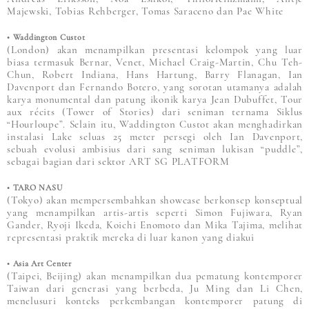
Majewski, Tobias Rehberger, Tomas Saraceno dan Pae White
• Waddington Custot
(London) akan menampilkan presentasi kelompok yang luar
biasa termasuk Bernar, Venet, Michael Craig-Martin, Chu Teh-
Chun, Robert Indiana, Hans Hartung, Barry Flanagan, Ian
Davenport dan Fernando Botero, yang sorotan utamanya adalah
karya monumental dan patung ikonik karya Jean Dubuffet, Tour
aux récits (Tower of Stories) dari seniman ternama Siklus
“Hourloupe”. Selain itu, Waddington Custot akan menghadirkan
instalasi Lake seluas 25 meter persegi oleh Ian Davenport,
sebuah evolusi ambisius dari sang seniman lukisan “puddle”,
sebagai bagian dari sektor ART SG PLATFORM
• TARO NASU
(Tokyo) akan mempersembahkan showcase berkonsep konseptual
yang menampilkan artis-artis seperti Simon Fujiwara, Ryan
Gander, Ryoji Ikeda, Koichi Enomoto dan Mika Tajima, melihat
representasi praktik mereka di luar kanon yang diakui
• Asia Art Center
(Taipei, Beijing) akan menampilkan dua pematung kontemporer
Taiwan dari generasi yang berbeda, Ju Ming dan Li Chen,
menelusuri konteks perkembangan kontemporer patung di