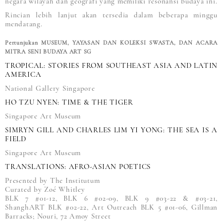
negara wilayah dan geografi yang memiliki resonansi budaya ini.
Rincian lebih lanjut akan tersedia dalam beberapa minggu
mendatang.
Pertunjukan MUSEUM, YAYASAN DAN KOLEKSI SWASTA, DAN ACARA
MITRA SENI BUDAYA ART SG
TROPICAL: STORIES FROM SOUTHEAST ASIA AND LATIN
AMERICA
National Gallery Singapore
HO TZU NYEN: TIME & THE TIGER
Singapore Art Museum
SIMRYN GILL AND CHARLES LIM YI YONG: THE SEA IS A
FIELD
Singapore Art Museum
TRANSLATIONS: AFRO-ASIAN POETICS
Presented by The Institutum
Curated by Zoé Whitley
BLK 7 #01-12, BLK 6 #02-09, BLK 9 #03-22 & #03-21,
ShanghART BLK #02-22, Art Outreach BLK 5 #01-06, Gillman
Barracks; Nouri, 72 Amoy Street