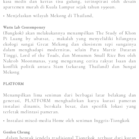
kasa medis dan kertas tisu gulung, terinspirasi oleh desain
apartemen murah di Kuala Lumpur sejak tahun 1990an.
• Menjelaskan wilayah Mekong di Thailand,
Warin Lab Contemporary
(Bangkok) akan melakukannya menampilkan The Study of Khon
Pi Luang by ubatsat, , makalah yang menyelidiki hilangnya
ekologi sungai Great Mekong dan ekosistem tepi sungainya
dalam menghadapi modernitas, selain Para Martir Dataran
Tinggi, Lord of the Toads, dan Monumen Small Rice Box oleh
Nakrob Moonmanas, yang mengenang cerita rakyat Isaan dan
konflik politik antara Siam (sekarang Thailand) dan Sungai
Mekong
PLATFORM
Menampilkan lima seniman dari berbagai latar belakang dan
generasi, PLATFORM menghadirkan karya kurasi pameran
instalasi dinamis, berskala besar, dan spesifik lokasi yang
terletak melintasi pameran.
• Instalasi mixed-media Home oleh seniman Inggris-Tiongkok
Gordon Cheung
, dalam bentuk jendela tradisional Tiongkok, terbuat dari koran