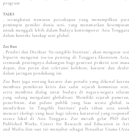
program
TALKS
, serangkaian wawasan percakapan yang menampilkan para
pemimpin pemikir dunia seni, yang menawarkan kesempatan
untuk menggali lebih dalam Budaya kontemporer Asia Tenggara
dalam konteks lanskap seni global.
Zoe Butt
, Pendiri dan Direktur ‘In-tangible Institute’, akan mengatur sesi
bipartit mengenai isu-isu penting di Tenggara Ekosistem Asia,
termasuk pentingnya dukungan bagi generasi praktisi seni masa
depan, dan peran dan relevansi kolektor, kurator dan dealer
dalam jaringan pendukung ini.
Zoe Butt juga seorang kurator dan penulis yang dikenal karena
membina pemikiran kritis dan sadar sejarah komunitas seni,
serta membina dialog antar budaya di negara-negara selatan
yang sedang mengalami globalisasi. Memiliki sejarah pameran,
penerbitan, dan pidato publik yang luas secara global, ia
mendirikan ‘in Tangible Institute’ pada tahun 2022 untuk
mencari ekologi yang kuat bagi talenta kuratorial yang responsif
secara lokal di Asia Tenggara. Zoe meraih gelar PhD dari
Published Works, Center for Research and Education in Art
and Media dan saat ini menjabat sebagai Penasihat Utama (Asia