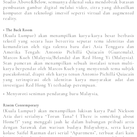
Studio Above&Below, semuanya dikenal suka mendobrak batasan
pembuatan gambar digital melalui video, citra yang dihasilkan
komputer dan teknologi imersif seperti virtual dan augmented
reality.
• The Back Room
(Kuala Lumpur) akan menampilkan karya-karya besar berbasis
tekstil yang secara luas bercerita seputar tema identitas dan
kemandirian oleh tiga talenta baru dari Asia Tenggara dan
Amerika Tengah: Antonio Pichillá Quiacaín (Guatemala),
Marcos Kueh (Malaysia/Belanda) dan Red Hong Yi (Malaysia).
Stan pameran akan menampilkan sebuah instalasi tenun multi-
karya berpendar oleh Marcos Kueh yang menyentuh tema subjek
pascakolonial, diapit oleh karya tenun Antonio Pichillá Quiacaín
yang terinspirasi oleh identitas karya masyarakat adat dan
investigasi Red Hong Yi terhadap perempuan.
• Menyoroti seniman pendatang baru Malaysia,
Rissim Contemporary
(Kuala Lumpur) akan menampilkan lukisan karya Paul Nickson
Atia dari serialnya “Torun Tana? ( There is something about
Home?)” yang menggali jauh ke dalam hubungan pribadi artis
dengan Sarawak dan warisan budaya Bidayuhnya, serta karya
kolase Saiful Razman dari serial “Apartmens”, terbuat dari kain