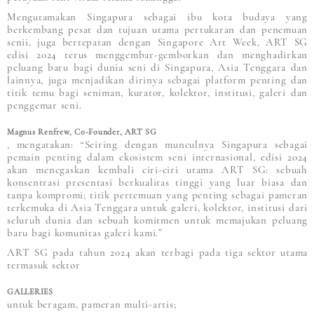
Mengutamakan Singapura sebagai ibu kota budaya yang
berkembang pesat dan tujuan utama pertukaran dan penemuan
senii, juga bertepatan dengan Singapore Art Week, ART SG
edisi 2024 terus menggembar-gemborkan dan menghadirkan
peluang baru bagi dunia seni di Singapura, Asia Tenggara dan
lainnya, juga menjadikan dirinya sebagai platform penting dan
titik temu bagi seniman, kurator, kolektor, institusi, galeri dan
penggemar seni.
Magnus Renfrew, Co-Founder, ART SG
, mengatakan: “Seiring dengan munculnya Singapura sebagai
pemain penting dalam ekosistem seni internasional, edisi 2024
akan menegaskan kembali ciri-ciri utama ART SG: sebuah
konsentrasi presentasi berkualitas tinggi yang luar biasa dan
tanpa kompromi; titik pertemuan yang penting sebagai pameran
terkemuka di Asia Tenggara untuk galeri, kolektor, institusi dari
seluruh dunia dan sebuah komitmen untuk memajukan peluang
baru bagi komunitas galeri kami.”
ART SG pada tahun 2024 akan terbagi pada tiga sektor utama
termasuk sektor
GALLERIES
untuk beragam, pameran multi-artis;