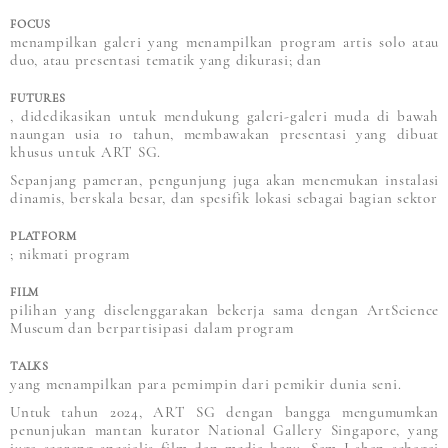
FOCUS
menampilkan galeri yang menampilkan program artis solo atau
duo, atau presentasi tematik yang dikurasi; dan
FUTURES
, didedikasikan untuk mendukung galeri-galeri muda di bawah
naungan usia 10 tahun, membawakan presentasi yang dibuat
khusus untuk ART SG.
Sepanjang pameran, pengunjung juga akan menemukan instalasi
dinamis, berskala besar, dan spesifik lokasi sebagai bagian sektor
PLATFORM
; nikmati program
FILM
pilihan yang diselenggarakan bekerja sama dengan ArtScience
Museum dan berpartisipasi dalam program
TALKS
yang menampilkan para pemimpin dari pemikir dunia seni.
Untuk tahun 2024, ART SG dengan bangga mengumumkan
penunjukan mantan kurator National Gallery Singapore, yang
juga seorang spesialis film dan media baru, Sam I-shan sebagai