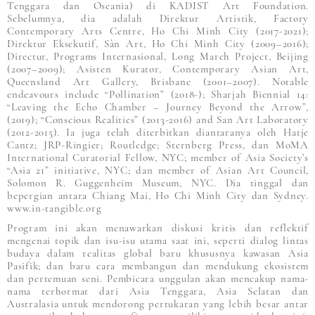
Tenggara dan Oseania) di KADIST Art Foundation.
Sebelumnya, dia adalah Direktur Artistik, Factory
Contemporary Arts Centre, Ho Chi Minh City (2017-2021);
Direktur Eksekutif, Sàn Art, Ho Chi Minh City (2009–2016);
Directur, Programs Internasional, Long March Project, Beijing
(2007–2009); Asisten Kurator, Contemporary Asian Art,
Queensland Art Gallery, Brisbane (2001–2007). Notable
endeavours include “Pollination” (2018-); Sharjah Biennial 14:
“Leaving the Echo Chamber – Journey Beyond the Arrow”,
(2019); “Conscious Realities” (2013-2016) and San Art Laboratory
(2012-2015). Ia juga telah diterbitkan diantaranya oleh Hatje
Cantz; JRP-Ringier; Routledge; Sternberg Press, dan MoMA
International Curatorial Fellow, NYC; member of Asia Society’s
“Asia 21” initiative, NYC; dan member of Asian Art Council,
Solomon R. Guggenheim Museum, NYC. Dia tinggal dan
bepergian antara Chiang Mai, Ho Chi Minh City dan Sydney.
www.in-tangible.org
Program ini akan menawarkan diskusi kritis dan reflektif
mengenai topik dan isu-isu utama saat ini, seperti dialog lintas
budaya dalam realitas global baru khususnya kawasan Asia
Pasifik; dan baru cara membangun dan mendukung ekosistem
dan pertemuan seni. Pembicara unggulan akan mencakup nama-
nama terhormat dari Asia Tenggara, Asia Selatan dan
Australasia untuk mendorong pertukaran yang lebih besar antar