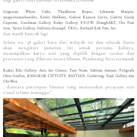
bagi galeri internasional terkemuka termasuk
Gagosian, White Cube, Thaddaeus Ropac, Lehmann Maupin,
neugerriemschneider, Xavier Hufkens, Galerie Karsten Greve, Galerie Gisela
Capitain, Goodman Gallery, Kukje Gallery, P.P.O.W, ShanghART, Ota Fine
Arts, Yavuz Gallery, Sullivan+Strumpf, TKG+, Richard Koh Fine Art
dan masih banyak lagi.
Selain itu, 38 galeri baru dari wilayah ini dan seluruh dunia
akan mengikuti pameran ini untuk pertama kalinya,
menampilkan karya seni yang dipilih dengan cermat dan
presentasi yang dikurasi secara khusus. Pendatang baru termasuk
Kaikai Kiki Gallery, Asia Art Center, Taro Nasu, Sabrina Amrani, Poligrafa
Obra Grafica, BANGKOK CITYCITY, BASTIAN, Gathering, Nadi Gallery dan
Chi-Wen
, diantara partisipan lainnya yang menyatukan perayaan seni
visual selama seminggu.”