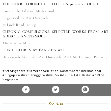
THE PIERRE LORINET COLLECTION presents ROUGH
Curated by Edward Mitterrand
Organised by Art Outreach
22 Lock Road, #01-33
CHRONIC COMPULSIONS: SELECTED WORKS FROM ART
ADDICTS ANONYMOUS
The Private Museum
OUR CHILDREN BY TANG DA WU
Dipersembahkan oleh Art Outreach (ART SG Cultural Partner)
#Art Singapore
#Pameran Seni
#Seni Kontemporer Internasional
#Singapura
#Asia Tenggara
#ART SG
#ART SG Edisi Kedua
#ART SG
Singapura
See Also