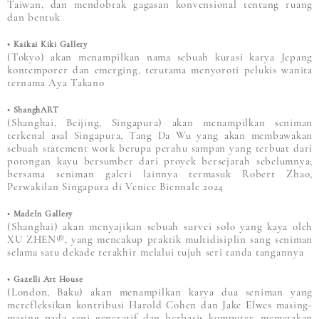
Taiwan, dan mendobrak gagasan konvensional tentang ruang
dan bentuk
• Kaikai Kiki Gallery
(Tokyo) akan menampilkan nama sebuah kurasi karya Jepang
kontemporer dan emerging, terutama menyoroti pelukis wanita
ternama Aya Takano
• ShanghART
(Shanghai, Beijing, Singapura) akan menampilkan seniman
terkenal asal Singapura, Tang Da Wu yang akan membawakan
sebuah statement work berupa perahu sampan yang terbuat dari
potongan kayu bersumber dari proyek bersejarah sebelumnya;
bersama seniman galeri lainnya termasuk Robert Zhao,
Perwakilan Singapura di Venice Biennale 2024
• MadeIn Gallery
(Shanghai) akan menyajikan sebuah survei solo yang kaya oleh
XU ZHEN®, yang mencakup praktik multidisiplin sang seniman
selama satu dekade terakhir melalui tujuh seri tanda tangannya
• Gazelli Art House
(London, Baku) akan menampilkan karya dua seniman yang
merefleksikan kontribusi Harold Cohen dan Jake Elwes masing-
masing pada seni generatif dan berbasis komputer, memetakan