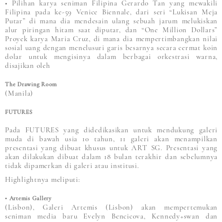
• Pilihan karya seniman Filipina Gerardo Tan yang mewakili
Filipina pada ke-59 Venice Biennale, dari seri “Lukisan Meja
Putar” di mana dia mendesain ulang sebuah jarum melukiskan
alur piringan hitam saat diputar, dan “One Million Dollars”
Proyek karya Maria Cruz, di mana dia mempertimbangkan nilai
sosial uang dengan menelusuri garis besarnya secara cermat koin
dolar untuk mengisinya dalam berbagai orkestrasi warna,
disajikan oleh
The Drawing Room
(Manila)
FUTURES
Pada FUTURES yang didedikasikan untuk mendukung galeri
muda di bawah usia 10 tahun, 11 galeri akan menampilkan
presentasi yang dibuat khusus untuk ART SG. Presentasi yang
akan dilakukan dibuat dalam 18 bulan terakhir dan sebelumnya
tidak dipamerkan di galeri atau institusi.
Highlightnya meliputi:
• Artemis Gallery
(Lisbon), Galeri Artemis (Lisbon) akan mempertemukan
seniman media baru Evelyn Bencicova, Kennedy+swan dan