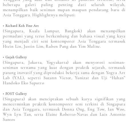
beberapa galeri paling penting dari seluruh wilayah,
menampilkan baik seniman mapan maupun pendatang baru di
Asia Tenggara. Highlightnya meliputi:
• Richard Koh Fine Art
(Singapura, Kuala Lumpur, Bangkok) akan menampilkan
permadani yang terus berkembang dan bahasa visual yang kaya
yang menjadi ciri seni kontemporer Asia Tenggara termasuk
Htein Lin, Justin Lim, Ruben Pang dan Yim Maline.
• Gajah Gallery
(Singapura, Jakarta, Yogyakarta) akan menyoroti seniman-
seniman ternama yang kuat dengan praktik sejarah, termasuk
patung inovatif yang diproduksi bekerja sama dengan Yogya Art
Lab (YAL), seperti Suzann Victor, Yunizar dan Uji “Hahan”
Handoko Eko Saputro
• FOST Gallery
(Singapura) akan menciptakan sebuah karya signifikan yang
mencerminkan praktik kontemporer seni terkini di Singapura
dan Asia Tenggara, termasuk Donna Ong, Eng Tow, Ian Woo,
Wyn Lyn Tan, serta Elaine Roberto-Navas dan Luis Antonio
Santos