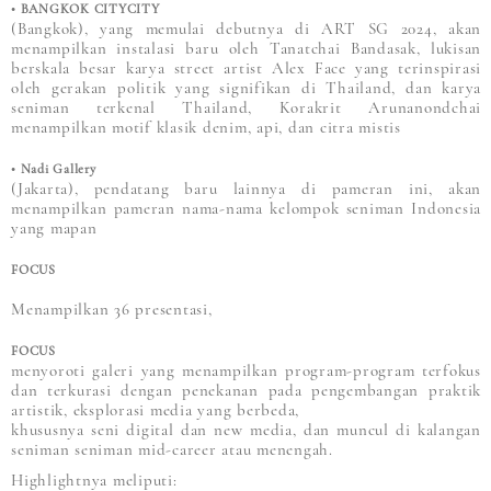
• BANGKOK CITYCITY
(Bangkok), yang memulai debutnya di ART SG 2024, akan
menampilkan instalasi baru oleh Tanatchai Bandasak, lukisan
berskala besar karya street artist Alex Face yang terinspirasi
oleh gerakan politik yang signifikan di Thailand, dan karya
seniman terkenal Thailand, Korakrit Arunanondchai
menampilkan motif klasik denim, api, dan citra mistis
• Nadi Gallery
(Jakarta), pendatang baru lainnya di pameran ini, akan
menampilkan pameran nama-nama kelompok seniman Indonesia
yang mapan
FOCUS
Menampilkan 36 presentasi,
FOCUS
menyoroti galeri yang menampilkan program-program terfokus
dan terkurasi dengan penekanan pada pengembangan praktik
artistik, eksplorasi media yang berbeda,
khususnya seni digital dan new media, dan muncul di kalangan
seniman seniman mid-career atau menengah.
Highlightnya meliputi: