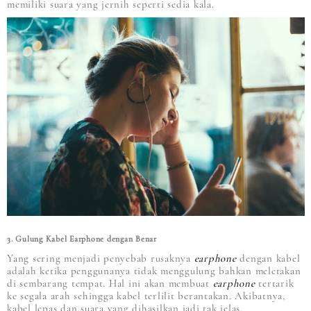
memiliki suara yang jernih seperti sedia kala.
3. Gulung Kabel Earphone dengan Benar
Yang sering menjadi penyebab rusaknya
earphone
dengan kabel
adalah ketika penggunanya tidak menggulung bahkan meletakan
di sembarang tempat. Hal ini akan membuat
earphone
tertarik
ke segala arah sehingga kabel terlilit berantakan. Akibatnya,
kabel lepas dan suara yang dihasilkan jadi tak jelas.