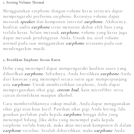
1. Setting Volume Normal
Menggunakan earphone dengan volume keras ternyata dapat
mempengaruhi performa earphone. Kerasnya volume dapat
merusak
speaker
dan komponen internal
earphone
. Akibatnya,
kualitas audio
earphone
terus menurun akibat efek bass yang
terlalu keras. Selain merusak
earphone
, volume yang keras juga
dapat merusak pendengaran Anda. Untuk itu, setel volume
normal pada saat menggunakan
earphone
terutama pada saat
mendengarkan musik.
2. Bersihkan Earphone Secara Rutin
Debu yang menempel dapat mempengaruhi kualitas suara yang
dihasilkan
earphone
. Sebaiknya, Anda bersihkan
earphone
Anda
dari kotoran yang menempel secara rutin agar memperpanjang
usia
earphone
. Untuk membersihkan earphone, Anda dapat
mempergunakan sikat gigi,
cotton bud
, kain microfiber serta
cairan desinfektan maupun alkohol.
Cara membersihkannya cukup mudah, Anda dapat menggunakan
sikat gigi atau kuas kecil. Pastikan sikat gigi Anda kering, lalu
gosokan perlahan pada kepala
earphone
hingga debu yang
menempel hilang. Jika debu yang menempel pada kepala
earphone terlalu banyak, maka akan merusak komponen di dalam
earphone
tersebut. Setelah dibersihkan, maka
earphone
Anda