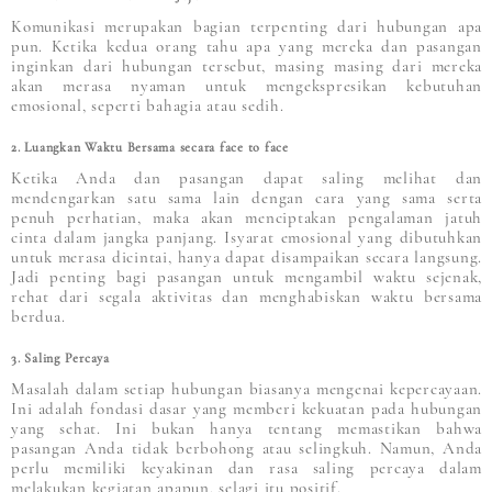
Komunikasi merupakan bagian terpenting dari hubungan apa
pun. Ketika kedua orang tahu apa yang mereka dan pasangan
inginkan dari hubungan tersebut, masing masing dari mereka
akan merasa nyaman untuk mengekspresikan kebutuhan
emosional, seperti bahagia atau sedih.
2. Luangkan Waktu Bersama secara face to face
Ketika Anda dan pasangan dapat saling melihat dan
mendengarkan satu sama lain dengan cara yang sama serta
penuh perhatian, maka akan menciptakan pengalaman jatuh
cinta dalam jangka panjang. Isyarat emosional yang dibutuhkan
untuk merasa dicintai, hanya dapat disampaikan secara langsung.
Jadi penting bagi pasangan untuk mengambil waktu sejenak,
rehat dari segala aktivitas dan menghabiskan waktu bersama
berdua.
3. Saling Percaya
Masalah dalam setiap hubungan biasanya mengenai kepercayaan.
Ini adalah fondasi dasar yang memberi kekuatan pada hubungan
yang sehat. Ini bukan hanya tentang memastikan bahwa
pasangan Anda tidak berbohong atau selingkuh. Namun, Anda
perlu memiliki keyakinan dan rasa saling percaya dalam
melakukan kegiatan apapun, selagi itu positif.