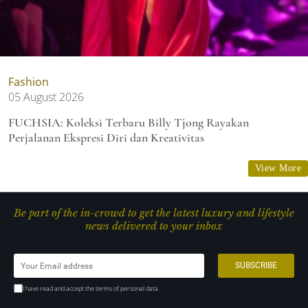
Fashion
05 August 2026
FUCHSIA: Koleksi Terbaru Billy Tjong Rayakan
Perjalanan Ekspresi Diri dan Kreativitas
View More
Be part of the in-crowd to get the latest luxury and lifestyle
news delivered to your inbox
I have read and accept the terms of personal data