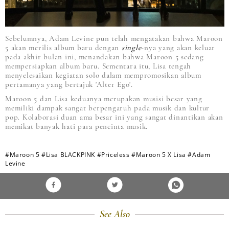
Sebelumnya, Adam Levine pun telah mengatakan bahwa Maroon
5 akan merilis album baru dengan
single
-nya yang akan keluar
pada akhir bulan ini, menandakan bahwa Maroon 5 sedang
mempersiapkan album baru. Sementara itu, Lisa tengah
menyelesaikan kegiatan solo dalam mempromosikan album
pertamanya yang bertajuk 'Alter Ego'.
Maroon 5 dan Lisa keduanya merupakan musisi besar yang
memiliki dampak sangat berpengaruh pada musik dan kultur
pop. Kolaborasi duan ama besar ini yang sangat dinantikan akan
memikat banyak hati para pencinta musik.
#Maroon 5
#Lisa BLACKPINK
#Priceless
#Maroon 5 X Lisa
#Adam
Levine
See Also