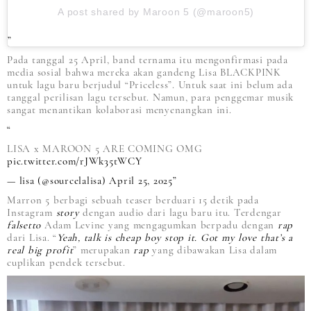
A post shared by Maroon 5 (@maroon5)
Pada tanggal 25 April, band ternama itu mengonfirmasi pada
media sosial bahwa mereka akan gandeng Lisa BLACKPINK
untuk lagu baru berjudul “Priceless”. Untuk saat ini belum ada
tanggal perilisan lagu tersebut. Namun, para penggemar musik
sangat menantikan kolaborasi menyenangkan ini.
LISA x MAROON 5 ARE COMING OMG
pic.twitter.com/rJWk35tWCY
— lisa (@sourcelalisa)
April 25, 2025
Marron 5 berbagi sebuah teaser berduari 15 detik pada
Instagram
story
dengan audio dari lagu baru itu. Terdengar
falsetto
Adam Levine yang mengagumkan berpadu dengan
rap
dari Lisa. “
Yeah, talk is cheap boy stop it. Got my love that’s a
real big profit
” merupakan
rap
yang dibawakan Lisa dalam
cuplikan pendek tersebut.