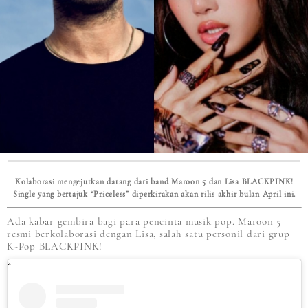
Kolaborasi mengejutkan datang dari band Maroon 5 dan Lisa BLACKPINK!
Single yang bertajuk “Priceless” diperkirakan akan rilis akhir bulan April ini.
Ada kabar gembira bagi para pencinta musik pop. Maroon 5
resmi berkolaborasi dengan Lisa, salah satu personil dari grup
K-Pop BLACKPINK!