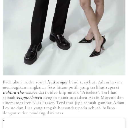
Pada akun media sosial
l
ead singer
band tersebut, Adam Levine
membagikan rangkaian foto hitam putih yang terlihat seperti
behind-the-scenes
dari video klip untuk "Priceless". Terlihat
sebuah
clapperboard
dengan nama sutradara Aerin Moreno dan
sinematografer Russ Fraser. Terdapat juga sebuah gambar Adam
Levine dan Lisa yang tengah bersandar pada sebuah balkon
dengan sudut pandang dari atas.