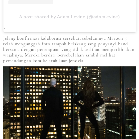
A post shared by Adam Levine (@adamlevine)
Jelang konfirmasi kolaborasi tersebut, sebelumnya Maroon 5
telah mengunggah foto tampak belakang sang penyanyi band
bersama dengan perempuan yang tidak terlihat memperlihatkan
wajahnya. Mereka berdiri bersebelahan sambil melihat
pemandangan kota ke arah luar jendela.