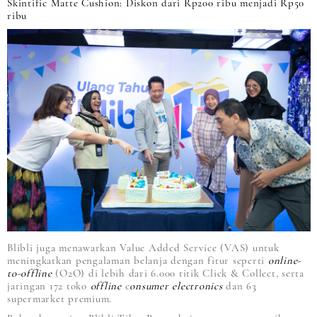
Skintific Matte Cushion: Diskon dari Rp200 ribu menjadi Rp50
ribu
Blibli juga menawarkan Value Added Service (VAS) untuk
meningkatkan pengalaman belanja dengan fitur seperti
online-
to-offline
(O2O) di lebih dari 6.000 titik Click & Collect, serta
jaringan 172 toko
offline
c
onsumer electronics
dan 63
supermarket premium.