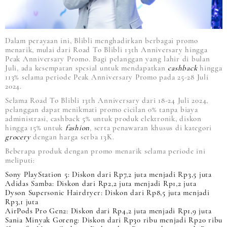
Dalam perayaan ini, Blibli menghadirkan berbagai promo
menarik, mulai dari Road To Blibli 13th Anniversary hingga
Peak Anniversary Promo. Bagi pelanggan yang lahir di bulan
Juli, ada kesempatan spesial untuk mendapatkan
cashback
hingga
113% selama periode Peak Anniversary Promo pada 25-28 Juli
2024.
Selama Road To Blibli 13th Anniversary dari 18-24 Juli 2024,
pelanggan dapat menikmati promo cicilan 0% tanpa biaya
administrasi, cashback 5% untuk produk elektronik, diskon
hingga 15% untuk
fashion
, serta penawaran khusus di kategori
grocery
dengan harga serba 13K.
Beberapa produk dengan promo menarik selama periode ini
meliputi:
Sony PlayStation 5: Diskon dari Rp7,2 juta menjadi Rp3,5 juta
Adidas Samba: Diskon dari Rp2,2 juta menjadi Rp1,2 juta
Dyson Supersonic Hairdryer: Diskon dari Rp8,5 juta menjadi
Rp3,1 juta
AirPods Pro Gen2: Diskon dari Rp4,2 juta menjadi Rp1,9 juta
Sania Minyak Goreng: Diskon dari Rp30 ribu menjadi Rp20 ribu