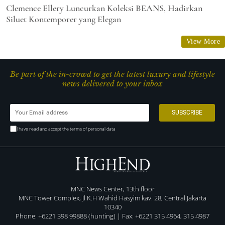
Clemence Ellery Luncurkan Koleksi BEANS, Hadirkan
Siluet Kontemporer yang Elegan
View More
Be part of the in-crowd to get the latest luxury and lifestyle
news delivered to your inbox
I have read and accept the terms of personal data
MNC News Center, 13th floor
MNC Tower Complex, Jl K.H Wahid Hasyim kav. 28, Central Jakarta
10340
Phone: +6221 398 99888 (hunting) | Fax: +6221 315 4964, 315 4987