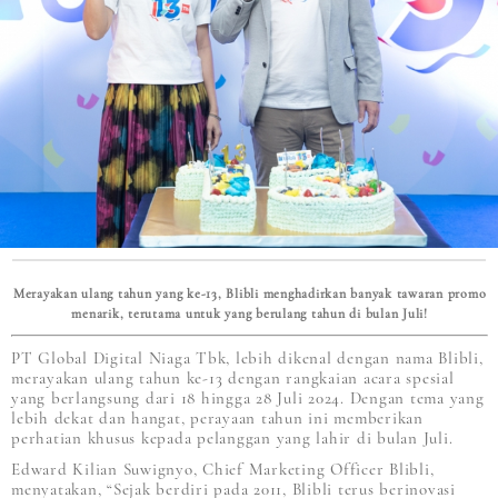
Merayakan ulang tahun yang ke-13, Blibli menghadirkan banyak tawaran promo
menarik, terutama untuk yang berulang tahun di bulan Juli!
PT Global Digital Niaga Tbk, lebih dikenal dengan nama Blibli,
merayakan ulang tahun ke-13 dengan rangkaian acara spesial
yang berlangsung dari 18 hingga 28 Juli 2024. Dengan tema yang
lebih dekat dan hangat, perayaan tahun ini memberikan
perhatian khusus kepada pelanggan yang lahir di bulan Juli.
Edward Kilian Suwignyo, Chief Marketing Officer Blibli,
menyatakan, “Sejak berdiri pada 2011, Blibli terus berinovasi