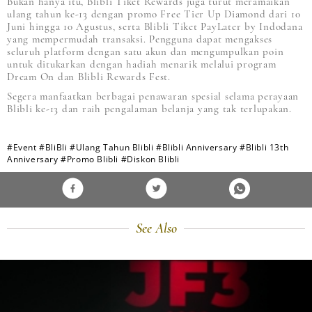
Bukan hanya itu, Blibli Tiket Rewards juga turut meramaikan
ulang tahun ke-13 dengan promo Free Tier Up Diamond dari 10
Juni hingga 10 Agustus, serta Blibli Tiket PayLater by Indodana
yang mempermudah transaksi. Pengguna dapat mengakses
seluruh platform dengan satu akun dan mengumpulkan poin
untuk ditukarkan dengan hadiah menarik melalui program
Dream On dan Blibli Rewards Fest.
Segera manfaatkan berbagai penawaran spesial selama perayaan
Blibli ke-13 dan raih pengalaman belanja yang tak terlupakan.
#Event
#BliBli
#Ulang Tahun Blibli
#Blibli Anniversary
#Blibli 13th
Anniversary
#Promo Blibli
#Diskon Blibli
See Also