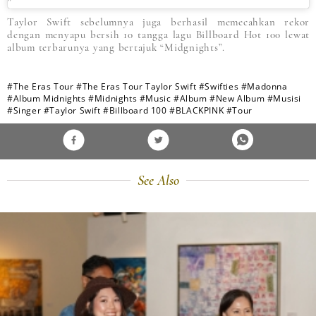
Taylor Swift sebelumnya juga berhasil memecahkan rekor
dengan menyapu bersih 10 tangga lagu Billboard Hot 100 lewat
album terbarunya yang bertajuk “Midgnights”.
#The Eras Tour
#The Eras Tour Taylor Swift
#Swifties
#Madonna
#Album Midnights
#Midnights
#Music
#Album
#New Album
#Musisi
#Singer
#Taylor Swift
#Billboard 100
#BLACKPINK
#Tour
See Also