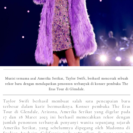
Musisi ternama asal Amerika Serikat, Taylor Swift, berhasil mencetak sebuah
rekor baru dengan mendapatkan penonton terbanyak di konser pembuka The
Eras Tour di Glendale.
Taylor Swift berhasil membuat salah satu pencapaian baru
terbesar dalam karir bermusiknya. Konser pembuka The Eras
Tour di Glendale, Arizona, Amerika Serikat yang digelar pada
17 dan 18 Maret 2023 ini berhasil memecahkan rekor dengan
jumlah penonton terbanyak penyanyi wanita sepanjang sejarah
Amerika Serikat, yang sebelumnya dipegang oleh Madonna di