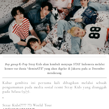
Boy group
K-Pop Stray Kids akan kembali menyapa STAY Indonesia melalui
konser tur dunia “dominATE” yang akan digelar di Jakarta pada 21 Desember
mendatang.
Kabar gembira ini pertama kali dibagikan melalui sebuah
pengumuman pada media sosial resmi Stray Kids yang diunggah
pada Selasa (9/7).
Stray Kids(???? ??) World Tour