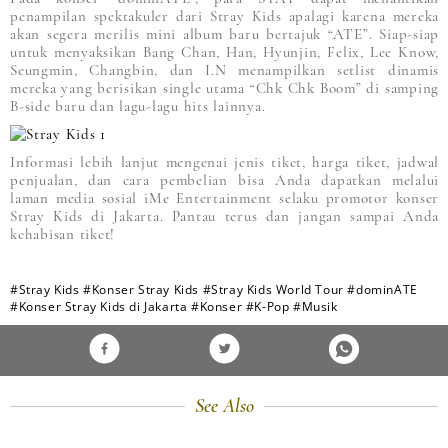
penampilan spektakuler dari Stray Kids apalagi karena mereka
akan segera merilis mini album baru bertajuk “ATE”. Siap-siap
untuk menyaksikan Bang Chan, Han, Hyunjin, Felix, Lee Know,
Seungmin, Changbin, dan I.N menampilkan setlist dinamis
mereka yang berisikan single utama “Chk Chk Boom” di samping
B-side baru dan lagu-lagu hits lainnya.
Informasi lebih lanjut mengenai jenis tiket, harga tiket, jadwal
penjualan, dan cara pembelian bisa Anda dapatkan melalui
laman media sosial iMe Entertainment selaku promotor konser
Stray Kids di Jakarta. Pantau terus dan jangan sampai Anda
kehabisan tiket!
#Stray Kids
#Konser Stray Kids
#Stray Kids World Tour
#dominATE
#Konser Stray Kids di Jakarta
#Konser
#K-Pop
#Musik
See Also