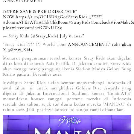
ANNOUNCEMENT
????PRE-SAVE & PRE-ORDER "ATE"
NOW!
https://t.co/OGIBDtigG0
#StrayKids
#??????
#dominATE
#ATE
#ChkChkBoom
#StrayKidsComeback
#YouMakeSt
pic.twitter.com/h2fCWvUTZq
— Stray Kids (@Stray_Kids)
July 8, 2024
"Stray Kids(???? ??) World Tour
ANNOUNCEMENT," tulis akun
X @Stray_Kids.
Menurut pengumuman tersebut, konser Stray Kids akan digelar
di 12 kota di seluruh Asia Pasifik. Di Jakarta sendiri, Stray Kids
akan mengguncang panggung ikonis Stadion Madya Gelora Bung
Karno pada 21 Desember 2024.
Meskipun Stray Kids sudah sempat menyambangi Indonesia di
awal tahun ini untuk menghadiri Golden Disc Awards yang
digelar di Jakarta International Stadium, konser "dominATE"
menandakan konser tunggal pertama mereka di Indonesia
setelah dua tahun, sejak tur dunia kedua mereka "MANIAC" di
tahun 2022. Jadi, pastinya konser ini sangat ramai dinantikan.