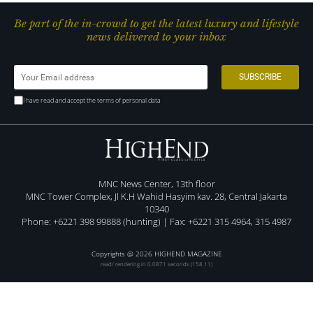
Be part of the in-crowd to get the latest luxury and lifestyle
news delivered to your inbox
I have read and accept the terms of personal data
MNC News Center, 13th floor
MNC Tower Complex, Jl K.H Wahid Hasyim kav. 28, Central Jakarta
10340
Phone: +6221 398 99888 (hunting) | Fax: +6221 315 4964, 315 4987
Copyrights @ 2026 HIGHEND MAGAZINE
read/ rendering in 0.0871 seconds (158.11)