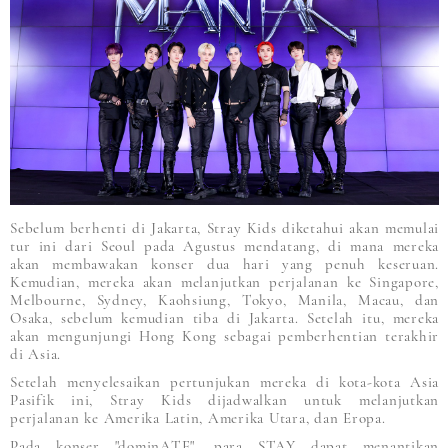
Sebelum berhenti di Jakarta, Stray Kids diketahui akan memulai
tur ini dari Seoul pada Agustus mendatang, di mana mereka
akan membawakan konser dua hari yang penuh keseruan.
Kemudian, mereka akan melanjutkan perjalanan ke Singapore,
Melbourne, Sydney, Kaohsiung, Tokyo, Manila, Macau, dan
Osaka, sebelum kemudian tiba di Jakarta. Setelah itu, mereka
akan mengunjungi Hong Kong sebagai pemberhentian terakhir
di Asia.
Setelah menyelesaikan pertunjukan mereka di kota-kota Asia
Pasifik ini, Stray Kids dijadwalkan untuk melanjutkan
perjalanan ke Amerika Latin, Amerika Utara, dan Eropa.
Pada konser "dominATE", para STAY dapat menantikan