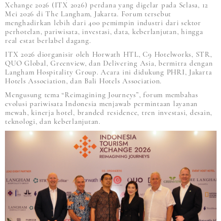
Xchange 2026 (ITX 2026) perdana yang digelar pada Selasa, 12
Mei 2026 di The Langham, Jakarta. Forum tersebut
menghadirkan lebih dari 400 pemimpin industri dari sektor
perhotelan, pariwisata, investasi, data, keberlanjutan, hingga
real estat berlabel dagang.
ITX 2026 diorganisir oleh Horwath HTL, C9 Hotelworks, STR,
QUO Global, Greenview, dan Delivering Asia, bermitra dengan
Langham Hospitality Group. Acara ini didukung PHRI, Jakarta
Hotels Association, dan Bali Hotels Association.
Mengusung tema “Reimagining Journeys”, forum membahas
evolusi pariwisata Indonesia menjawab permintaan layanan
mewah, kinerja hotel, branded residence, tren investasi, desain,
teknologi, dan keberlanjutan.