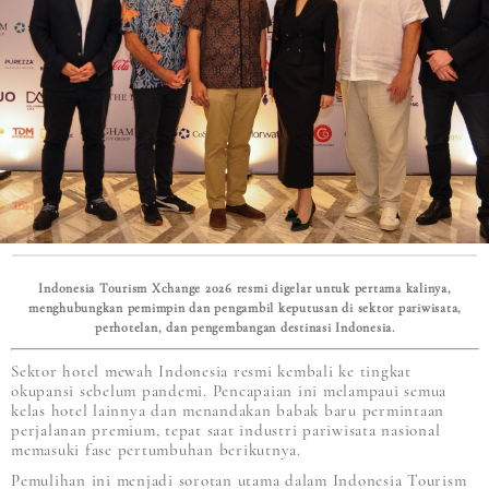
Indonesia Tourism Xchange 2026 resmi digelar untuk pertama kalinya,
menghubungkan pemimpin dan pengambil keputusan di sektor pariwisata,
perhotelan, dan pengembangan destinasi Indonesia.
Sektor hotel mewah Indonesia resmi kembali ke tingkat
okupansi sebelum pandemi. Pencapaian ini melampaui semua
kelas hotel lainnya dan menandakan babak baru permintaan
perjalanan premium, tepat saat industri pariwisata nasional
memasuki fase pertumbuhan berikutnya.
Pemulihan ini menjadi sorotan utama dalam Indonesia Tourism