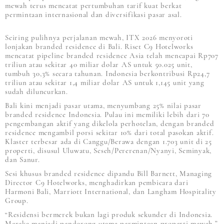
mewah terus mencatat pertumbuhan tarif kuat berkat
permintaan internasional dan diversifikasi pasar asal.
Seiring pulihnya perjalanan mewah, ITX 2026 menyoroti
lonjakan branded residence di Bali. Riset C9 Hotelworks
mencatat pipeline branded residence Asia telah mencapai Rp707
triliun atau sekitar 40 miliar dolar AS untuk 50.025 unit,
tumbuh 30,3% secara tahunan. Indonesia berkontribusi Rp24,7
triliun atau sekitar 1,4 miliar dolar AS untuk 1,145 unit yang
sudah diluncurkan.
Bali kini menjadi pasar utama, menyumbang 25% nilai pasar
branded residence Indonesia. Pulau ini memiliki lebih dari 70
pengembangan aktif yang dikelola perhotelan, dengan branded
residence mengambil porsi sekitar 10% dari total pasokan aktif.
Klaster terbesar ada di Canggu/Berawa dengan 1.703 unit di 25
properti, disusul Uluwatu, Seseh/Pererenan/Nyanyi, Seminyak,
dan Sanur.
Sesi khusus branded residence dipandu Bill Barnett, Managing
Director C9 Hotelworks, menghadirkan pembicara dari
Harmoni Bali, Marriott International, dan Langham Hospitality
Group.
“Residensi bermerek bukan lagi produk sekunder di Indonesia.
Mereka menjadi pendorong utama permintaan properti mewah,”