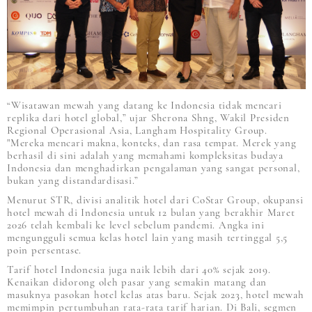
“Wisatawan mewah yang datang ke Indonesia tidak mencari
replika dari hotel global,” ujar Sherona Shng, Wakil Presiden
Regional Operasional Asia, Langham Hospitality Group.
"Mereka mencari makna, konteks, dan rasa tempat. Merek yang
berhasil di sini adalah yang memahami kompleksitas budaya
Indonesia dan menghadirkan pengalaman yang sangat personal,
bukan yang distandardisasi.”
Menurut STR, divisi analitik hotel dari CoStar Group, okupansi
hotel mewah di Indonesia untuk 12 bulan yang berakhir Maret
2026 telah kembali ke level sebelum pandemi. Angka ini
mengungguli semua kelas hotel lain yang masih tertinggal 5,5
poin persentase.
Tarif hotel Indonesia juga naik lebih dari 40% sejak 2019.
Kenaikan didorong oleh pasar yang semakin matang dan
masuknya pasokan hotel kelas atas baru. Sejak 2023, hotel mewah
memimpin pertumbuhan rata-rata tarif harian. Di Bali, segmen