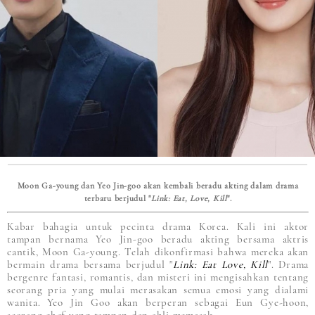
Moon Ga-young dan Yeo Jin-goo akan kembali beradu akting dalam drama
terbaru berjudul "
Link: Eat, Love, Kill
".
Kabar bahagia untuk pecinta drama Korea. Kali ini aktor
tampan bernama Yeo Jin-goo beradu akting bersama aktris
cantik, Moon Ga-young. Telah dikonfirmasi bahwa mereka akan
bermain drama bersama berjudul "
Link: Eat Love, Kill
". Drama
bergenre fantasi, romantis, dan misteri ini mengisahkan tentang
seorang pria yang mulai merasakan semua emosi yang dialami
wanita. Yeo Jin Goo akan berperan sebagai Eun Gye-hoon,