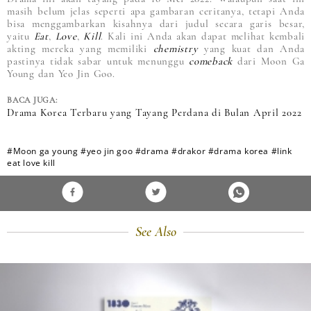
masih belum jelas seperti apa gambaran ceritanya, tetapi Anda
bisa menggambarkan kisahnya dari judul secara garis besar,
yaitu
Eat
,
Love
,
Kill
. Kali ini Anda akan dapat melihat kembali
akting mereka yang memiliki
chemistry
yang kuat dan Anda
pastinya tidak sabar untuk menunggu
comeback
dari Moon Ga
Young dan Yeo Jin Goo.
BACA JUGA:
Drama Korea Terbaru yang Tayang Perdana di Bulan April 2022
#Moon ga young
#yeo jin goo
#drama
#drakor
#drama korea
#link
eat love kill
See Also