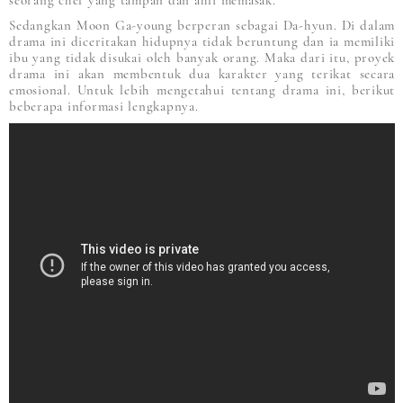
seorang chef yang tampan dan ahli memasak.
Sedangkan Moon Ga-young berperan sebagai Da-hyun. Di dalam
drama ini diceritakan hidupnya tidak beruntung dan ia memiliki
ibu yang tidak disukai oleh banyak orang. Maka dari itu, proyek
drama ini akan membentuk dua karakter yang terikat secara
emosional. Untuk lebih mengetahui tentang drama ini, berikut
beberapa informasi lengkapnya.