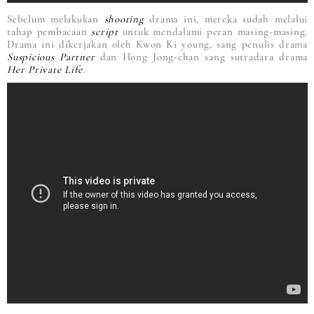
Sebelum melakukan
shooting
drama ini, mereka sudah melalui
tahap pembacaan
script
untuk mendalami peran masing-masing.
Drama ini dikerjakan oleh Kwon Ki young, sang penulis drama
Suspicious Partner
dan Hong Jong-chan sang sutradara drama
Her Private Life
.