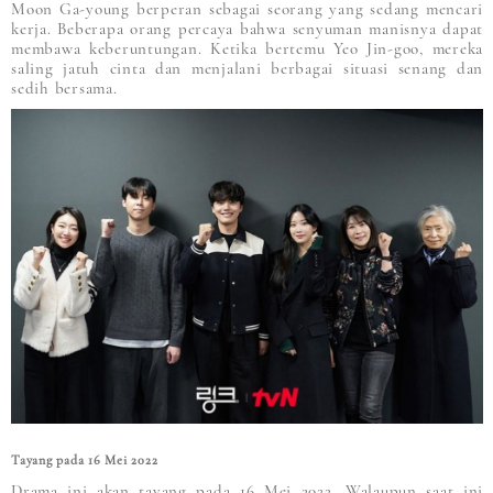
Moon Ga-young berperan sebagai seorang yang sedang mencari
kerja. Beberapa orang percaya bahwa senyuman manisnya dapat
membawa keberuntungan. Ketika bertemu Yeo Jin-goo, mereka
saling jatuh cinta dan menjalani berbagai situasi senang dan
sedih bersama.
Tayang pada 16 Mei 2022
Drama ini akan tayang pada 16 Mei 2022. Walaupun saat ini