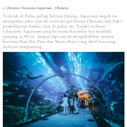
1. Okinawa Churaumi Aquarium - Okinawa
Terletak di Pulau paling Selatan Jepang, Aquarium megah ini
merupakan saksi sejarah restorasi pariwisata Okinawa dan bukti
pemeliharaan budaya laut di pulau ini. Tangki terbesar
Churaumi Aquarium yang bernama Kuroshio Sea memiliki
panjang 35 Meter. Jangan lupa untuk mengabadikan momen
bersama Ikan Hiu Paus dan Manta Rays yang aktif berenang
meleeati pengunjung.