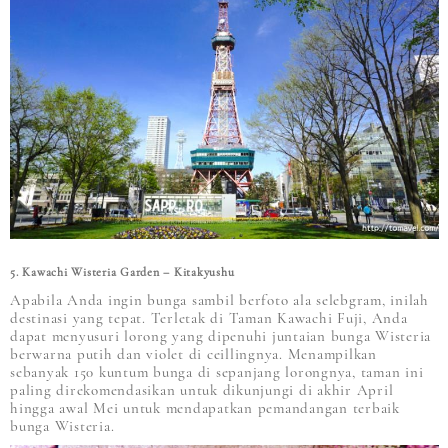
5. Kawachi Wisteria Garden – Kitakyushu
Apabila Anda ingin bunga sambil berfoto ala selebgram, inilah
destinasi yang tepat. Terletak di Taman Kawachi Fuji, Anda
dapat menyusuri lorong yang dipenuhi juntaian bunga Wisteria
berwarna putih dan violet di ceillingnya. Menampilkan
sebanyak 150 kuntum bunga di sepanjang lorongnya, taman ini
paling direkomendasikan untuk dikunjungi di akhir April
hingga awal Mei untuk mendapatkan pemandangan terbaik
bunga Wisteria.