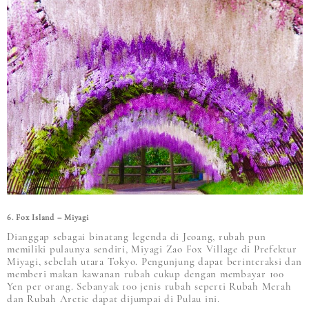
6. Fox Island – Miyagi
Dianggap sebagai binatang legenda di Jeoang, rubah pun
memiliki pulaunya sendiri, Miyagi Zao Fox Village di Prefektur
Miyagi, sebelah utara Tokyo. Pengunjung dapat berinteraksi dan
memberi makan kawanan rubah cukup dengan membayar 100
Yen per orang. Sebanyak 100 jenis rubah seperti Rubah Merah
dan Rubah Arctic dapat dijumpai di Pulau ini.