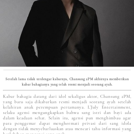
Setelah lama tidak terdengar kabarnya, Chansung 2PM akhirnya memberikan
kabar bahagianya yang telah resmi menjadi seorang ayah.
Kabar bahagia datang dari idol sekaligus aktor, Chansung 2PM,
yang baru saja dikabarkan resmi menjadi seorang ayah setelah
kelahiran anak perempuan pertamanya. L’July Entertainment,
selaku agensi mengungkapkan bahwa sang istri dan bayi ada
dalam keadaan sehat. Selain itu, agensi pun menghimbau agar
para penggemar dapat menghormati privasi dari sang idola
dengan tidak menyebarluaskan atau mencari tahu informasi yang