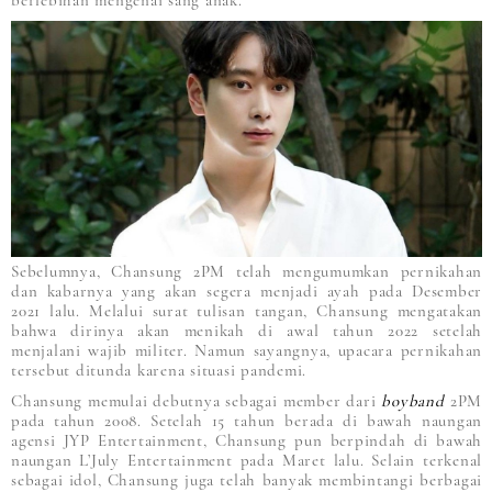
berlebihan mengenai sang anak.
Sebelumnya, Chansung 2PM telah mengumumkan pernikahan
dan kabarnya yang akan segera menjadi ayah pada Desember
2021 lalu. Melalui surat tulisan tangan, Chansung mengatakan
bahwa dirinya akan menikah di awal tahun 2022 setelah
menjalani wajib militer. Namun sayangnya, upacara pernikahan
tersebut ditunda karena situasi pandemi.
Chansung memulai debutnya sebagai member dari
boyband
2PM
pada tahun 2008. Setelah 15 tahun berada di bawah naungan
agensi JYP Entertainment, Chansung pun berpindah di bawah
naungan L’July Entertainment pada Maret lalu. Selain terkenal
sebagai idol, Chansung juga telah banyak membintangi berbagai