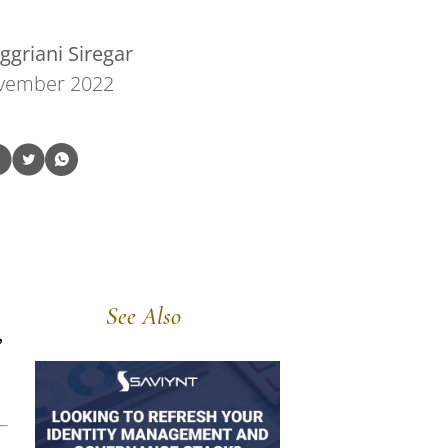
griani Siregar
vember 2022
See Also
,