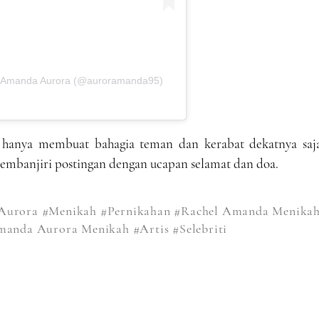
el Amanda Aurora (@auroramanda95)
k hanya membuat bahagia teman dan kerabat dekatnya saja
embanjiri postingan dengan ucapan selamat dan doa.
Aurora
#Menikah
#Pernikahan
#Rachel Amanda Menika
manda Aurora Menikah
#Artis
#Selebriti