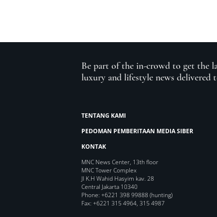
Be part of the in-crowd to get the l
luxury and lifestyle news delivered 
TENTANG KAMI
PEDOMAN PEMBERITAAN MEDIA SIBER
KONTAK
MNC News Center, 13th floor
MNC Tower Complex
Jl K.H Wahid Hasyim kav. 28
Central Jakarta 10340
Phone: +6221 398 99888 (hunting)
Fax: +6221 315 4964, 315 4987