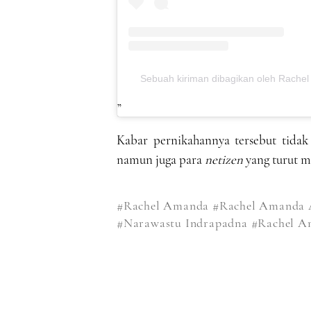
Sebuah kiriman dibagikan oleh Rach
Kabar pernikahannya tersebut tida
namun juga para
netizen
yang turut m
#Rachel Amanda
#Rachel Amanda 
#Narawastu Indrapadna
#Rachel A