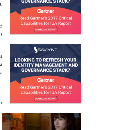
.
.
o
s
n
ya
0
ar
i