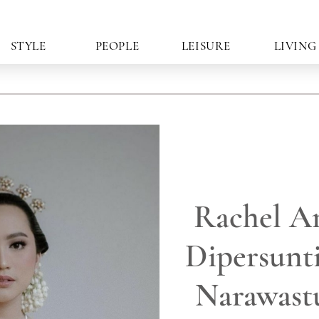
STYLE
PEOPLE
LEISURE
LIVING
Rachel A
Dipersunt
Narawast