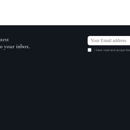
atest
to your inbox.
I have read and accept the