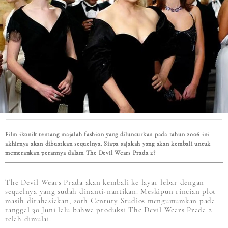
Film ikonik tentang majalah fashion yang diluncurkan pada tahun 2006 ini
akhirnya akan dibuatkan sequelnya. Siapa sajakah yang akan kembali untuk
memerankan perannya dalam The Devil Wears Prada 2?
The Devil Wears Prada akan kembali ke layar lebar dengan
sequelnya yang sudah dinanti-nantikan. Meskipun rincian plot
masih dirahasiakan, 20th Century Studios mengumumkan pada
tanggal 30 Juni lalu bahwa produksi The Devil Wears Prada 2
telah dimulai.