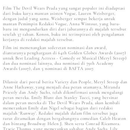
Film The Devil Wears Prada yang sangat populer ini diadaptasi
dari buku karya mantan asisten Vogue, Lauren Weisberger,
dengan judul yang sama. Weisberger sempat bekerja untuk
mantan Pemimpin Redaksi Vogue, Anna Wintour, yang baru-
baru ini mengundurkan diri dari jabatannya di majalah tersebut
setelah 37 tahun. Konon, buku ini terinspirasi oleh pengalaman
kerjanya di redaksi majalah tersebut.
Film ini memenangkan sederetan nominasi dan award,
diantaranya penghargaan di 64th Golden Globes Awards (2007)
untuk Best Leading Actress - Comedy or Musical (Meryl Streep)
dan dua nominasi lainnya, dua nominasi di 79th Academy
Awards (2007), dan 5 nominasi di BAFTA 2007.
Dilansir dari portal berita Variety dan People, Meryl Streep dan
Anne Hathaway, yang menjadi dua peran utamanya, Miranda
Priestly dan Andy Sachs, telah dikonfirmasi untuk mengulangi
peran mereka. Emily Blunt dan Stanley Tucci, yang bersinar
dalam peran mereka di The Devil Wears Prada, akan kembali
memerankan Emily dan Nigel sebagai bagian dari redaksi
majalah ‘Runway’. Redaksi majalah dalam film tersebut juga
turut diramaikan dengan bergabungnya comedian Caleb Hearon
dan bintang Broadway Helen J. Shen serta Conrad Ricamora.
Tracie Thomas, yang memerankan sahabat Andy Sachs, Lily,