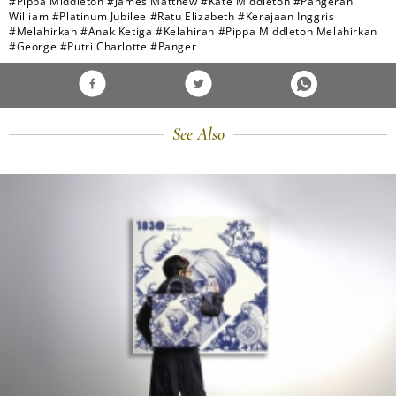
#Pippa Middleton
#James Matthew
#Kate Middleton
#Pangeran
William
#Platinum Jubilee
#Ratu Elizabeth
#Kerajaan Inggris
#Melahirkan
#Anak Ketiga
#Kelahiran
#Pippa Middleton Melahirkan
#George
#Putri Charlotte
#Panger
See Also