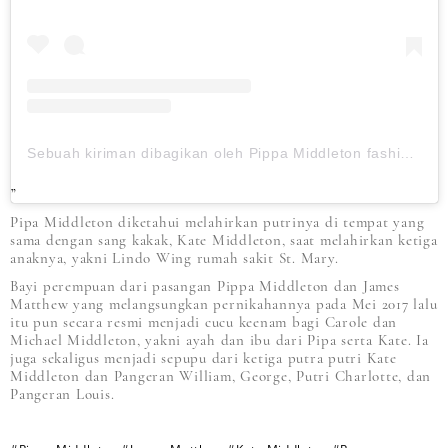
Sebuah kiriman dibagikan oleh Pippa Middleton fashion blog (@pippamiddleton.style)
Pipa Middleton diketahui melahirkan putrinya di tempat yang
sama dengan sang kakak, Kate Middleton, saat melahirkan ketiga
anaknya, yakni Lindo Wing rumah sakit St. Mary.
Bayi perempuan dari pasangan Pippa Middleton dan James
Matthew yang melangsungkan pernikahannya pada Mei 2017 lalu
itu pun secara resmi menjadi cucu keenam bagi Carole dan
Michael Middleton, yakni ayah dan ibu dari Pipa serta Kate. Ia
juga sekaligus menjadi sepupu dari ketiga putra putri Kate
Middleton dan Pangeran William, George, Putri Charlotte, dan
Pangeran Louis.