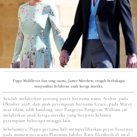
Pippa Middleton dan sang suami, James Matthew, tengah berbahagia
menyambut kelahiran anak ketiga mereka.
Setelah melahirkan seorang putra bernama nama Arthur pada
Oktober 2018, dan anak perempuan bernama Grace, pada Maret
2021 silam, adik kandung istri Pangeran Pangeran William ini
melahirkan anak ketiga mereka yang berjenis kelamin
perempuan beberapa minggu lalu.
Sebelumnya, Pippa pertama kali memperlihatkan perut besarnya
pada momen perayaan Platinum Jubilee Ratu Elizabeth di awal