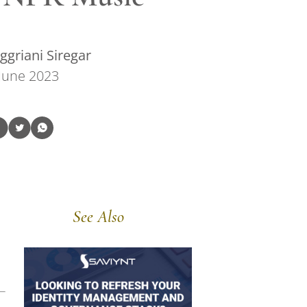
griani Siregar
June 2023
See Also