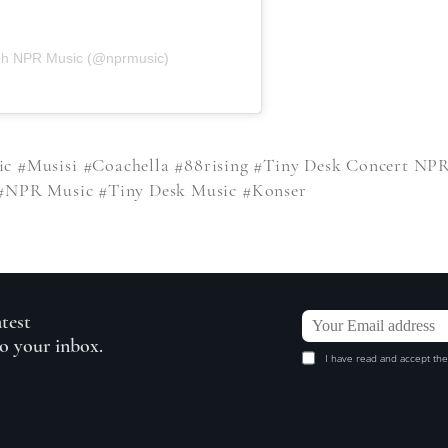
leh NPR Music (@nprmusic)
ic
#Musisi
#Coachella
#88rising
#Tiny Desk Concert NP
#NPR Music
#Tiny Desk Music
#Konser
atest
to your inbox.
I have read and accept the