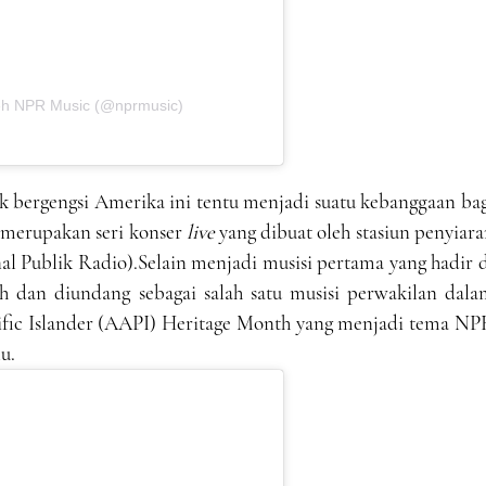
leh NPR Music (@nprmusic)
ik bergengsi Amerika ini tentu menjadi suatu kebanggaan ba
i merupakan seri konser
live
yang dibuat oleh stasiun penyiar
l Publik Radio).Selain menjadi musisi pertama yang hadir 
h dan diundang sebagai salah satu musisi perwakilan dala
ific Islander (AAPI) Heritage Month yang menjadi tema NP
u.