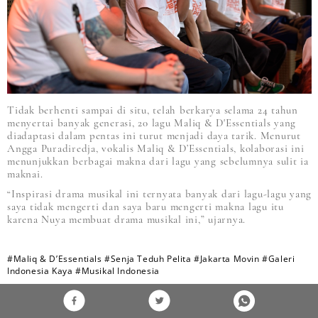
Tidak berhenti sampai di situ, telah berkarya selama 24 tahun
menyertai banyak generasi, 20 lagu Maliq & D'Essentials yang
diadaptasi dalam pentas ini turut menjadi daya tarik. Menurut
Angga Puradiredja, vokalis Maliq & D’Essentials, kolaborasi ini
menunjukkan berbagai makna dari lagu yang sebelumnya sulit ia
maknai.
“Inspirasi drama musikal ini ternyata banyak dari lagu-lagu yang
saya tidak mengerti dan saya baru mengerti makna lagu itu
karena Nuya membuat drama musikal ini,” ujarnya.
#Maliq & D’Essentials
#Senja Teduh Pelita
#Jakarta Movin
#Galeri
Indonesia Kaya
#Musikal Indonesia