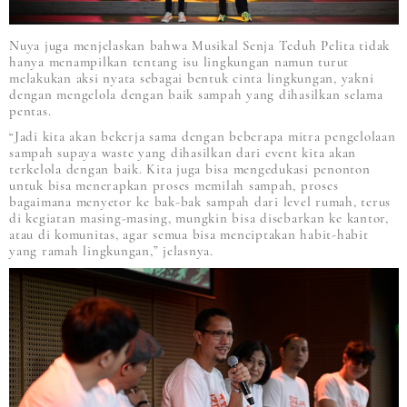
Nuya juga menjelaskan bahwa Musikal Senja Teduh Pelita tidak
hanya menampilkan tentang isu lingkungan namun turut
melakukan aksi nyata sebagai bentuk cinta lingkungan, yakni
dengan mengelola dengan baik sampah yang dihasilkan selama
pentas.
“Jadi kita akan bekerja sama dengan beberapa mitra pengelolaan
sampah supaya waste yang dihasilkan dari event kita akan
terkelola dengan baik. Kita juga bisa mengedukasi penonton
untuk bisa menerapkan proses memilah sampah, proses
bagaimana menyetor ke bak-bak sampah dari level rumah, terus
di kegiatan masing-masing, mungkin bisa disebarkan ke kantor,
atau di komunitas, agar semua bisa menciptakan habit-habit
yang ramah lingkungan,” jelasnya.