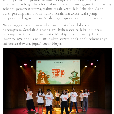
Susantono sebagai Produser dan Sutradara menggunakan 2 orang
sebagai pemeran utama, yakni Arah versi laki-laki dan Arah
versi perempuan. Tidak hanya Arah, karakter Kala yang
berperan sebagai teman Arah juga diperankan oleh 2 orang.
“Saya nggak bisa menentukan ini cerita laki-laki atau
perempuan. Setelah diresapi, ini bukan cerita laki-laki atau
perempuan, ini cerita manusia. Meskipun yang menjalani
journey-nya anak-anak, ini bukan cerita anak-anak sebenarnya,
ini cerita dewasa juga,” tutur Nuya.