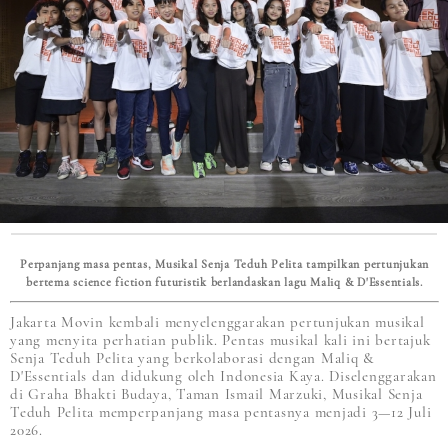
Perpanjang masa pentas, Musikal Senja Teduh Pelita tampilkan pertunjukan
bertema science fiction futuristik berlandaskan lagu Maliq & D'Essentials.
Jakarta Movin kembali menyelenggarakan pertunjukan musikal
yang menyita perhatian publik. Pentas musikal kali ini bertajuk
Senja Teduh Pelita yang berkolaborasi dengan Maliq &
D'Essentials dan didukung oleh Indonesia Kaya. Diselenggarakan
di Graha Bhakti Budaya, Taman Ismail Marzuki, Musikal Senja
Teduh Pelita memperpanjang masa pentasnya menjadi 3—12 Juli
2026.