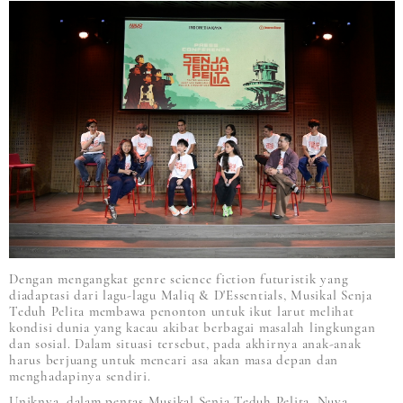
Dengan mengangkat genre science fiction futuristik yang
diadaptasi dari lagu-lagu Maliq & D'Essentials, Musikal Senja
Teduh Pelita membawa penonton untuk ikut larut melihat
kondisi dunia yang kacau akibat berbagai masalah lingkungan
dan sosial. Dalam situasi tersebut, pada akhirnya anak-anak
harus berjuang untuk mencari asa akan masa depan dan
menghadapinya sendiri.
Uniknya, dalam pentas Musikal Senja Teduh Pelita, Nuya