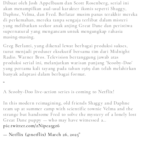
Dibuat oleh Josh Appelbaum dan Scott Rosenberg, serial ini
akan menampilkan asal-usul karakter ikonis seperti Shaggy,
Daphne, Velma, dan Fred. Berlatar musim panas terakhir mereka
di perkemahan, mereka tanpa sengaja terlibat dalam misteri
yang melibatkan seekor anak anjing Great Dane dan peristiwa
supernatural yang mengancam untuk mengungkap rahasia
masing-masing.
Greg Berlanti, yang dikenal lewat berbagai produksi sukses,
turut menjadi produser eksekutif bersama tim dari Midnight
Radio. Warner Bros. Television bertanggung jawab atas
produksi serial ini, melanjutkan warisan panjang 'Scooby-Doo'
yang pertama kali tayang pada tahun 1969 dan telah melahirkan
banyak adaptasi dalam berbagai format.
A Scooby-Doo live-action series is coming to Netflix!
In this modern reimagining, old friends Shaggy and Daphne
team up at summer camp with scientific townie Velma and the
strange but handsome Fred to solve the mystery of a lonely lost
Great Dane puppy — who may have witnessed a…
pic.twitter.com/zNipea5gz6
— Netflix (@netflix)
March 26, 2025