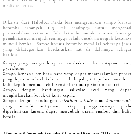
lain dari ketombe juga dapat terjadi karena masalah dan kondisi
medis tertentu.
Dilansir dari Halodoc, Anda bisa menggunakan sampo khusus
ketombe sebanyak 1–3 kali seminggu untuk mengatasi
permasalahan ketombe. Bila ketombe sudah teratasi, kurangi
pemakaiannya menjadi seminggu sekali untuk mencegah ketombe
muncul kembali. Sampo khusus ketombe memiliki beberapa jenis
yang dikategorikan berdasarkan zat di dalamnya sebagai
berikut.
Sampo yang mengandung zat antibakteri dan antijamur
zinc
pyrithione
Sampo berbasis tar batu bara yang dapat memperlambat proses
pengelupasan sel-sel kulit mati di kepala, tetapi bisa membuat
kulit kepala menjadi lebih sensitif terhadap sinar matahari
Sampo dengan kandungan salicylic acid yang dapat
menghilangkan kerak di kulit kepala
Sampo dengan kandungan
selenium sulfide
atau
ketoconazole
yang bersifat antijamur, tetapi penggunaannya perlu
diperhatikan karena dapat mengubah warna rambut dan kulit
kepala
#Ketombe
#Penyebab Ketombe
#Tips Atasi Ketombe
#Hilangkan