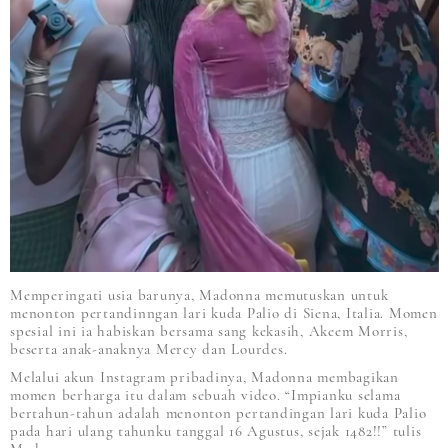
Memperingati usia barunya, Madonna memutuskan untuk
menonton pertandinngan lari kuda Palio di Siena, Italia. Momen
spesial ini ia habiskan bersama sang kekasih, Akeem Morris,
beserta anak-anaknya Mercy dan Lourdes.
Melalui akun Instagram pribadinya, Madonna membagikan
momen berharga itu dalam sebuah video. “Impianku selama
bertahun-tahun adalah menonton pertandingan lari kuda Palio
pada hari ulang tahunku tanggal 16 Agustus, sejak 1482!!” tulis