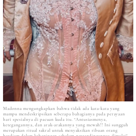
Madonna mengungkapkan bahwa tidak ada kata-kata yang
mampu mendeskripsikan seberapa bahagianya pada perayaan
hari spesialnya di pacuan kuda itu. “Antusiasmenya,
ketegangannya, dan arak-arakannya yang mewah!! Ini sungguh
merupakan ritual sakral untuk menyaksikan ribuan orang
berdiam dalam keheningan sebelum pertandingannya dimulai!