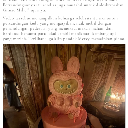
Pertandingannya itu sendiri juga mustahil untuk dideskripsikan.
Gracie Mille!” ujarnya.
Video tersebut menampilkan keluarga selebriti itu menonton
pertandingan kuda yang mengasyikan, naik mobil dengan
pemandangan pedesaan yang memukau, makan malam, dan
berdansa bersama para lokal sambil menikmati kembang api
yang meriah. Terlihat juga klip pendek Mercy memainkan piano.