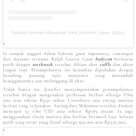
Sebuah kiriman dibagikan oleh Jennifer Lopez (@jlo)
Ia tampak anggun dalam balutan gaun impiannya, rancangan
dari desainer ternama, Ralph Lauren. Gaun
bodycon
berwarna
putih dengan
turtleneck
tersebut dihiasi ekor
ruffle
dan aksen
lengan topi. Penampilannya itu kemudian dipadukan dengan
kerudung panjang tipis menjuntai yang menambah
keanggunannya saat melenggang di altar.
Tidak hanya itu, Jennifer menyempurnakan penampilannya
tersebut dengan mengenakan perhiasan berlian seharga US$2
juta atau sekitar Rp30 miliar. Contohnya saja anting mutiara
berlian yang ia kenakan. Anting dari Mikimoto tersebut ditaksir
mencapai 53 ribu USD atau sekitar Rp785 jutaan. Ia juga
menggunakan cincin mutiara dan berlian bermotif Laut Selatan
putih yang serasi yang dijual seharga $39.000 atau Rp579 juta.