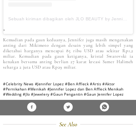
Sebuah kiriman dibagikan oleh JLO BEAUTY by Jennifer Lopez (@jlobeauty)
Kemudian pada gaun keduanya, Jennifer juga masih mengenakan
anting dari Mikimoto dengan desain yang lebih simpel yang
diketahui harganya mencapai 85 ribu USD atau sekitar Rp1,2
miliar. Kemudian pada gaun ketiganya, kristal Swarovski ia
kenakan bersama anting berlian 27 karat kreasi Samer Halimeh
seharga 2 juta USD atau Rp29 miliar.
#Celebrity News
#Jennifer Lopez
#Ben Affleck
#Artis
#Aktor
#Pernikahan
#Menikah
#Jennifer Lopez dan Ben Affleck Menikah
#Wedding
#Jlo
#Jewelery
#Gaun Pengantin
#Gaun Jennifer Lopez
See Also