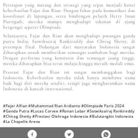
Persiapan yang matang dan strategi yang tepat menjadi kunci
keberhasilan Fajar dan Rian. Dengan fokus pada komunikasi dan
koordinasi di lapangan, serta bimbingan pelatih Herry Iman
Pierngadi, mereka mampu menghadapi tekanan di ajang
bergengsi seperti Olimpiade.
Selanjutnya, Fajar dan Rian akan menghadapi pasangan ganda
putra India, Satwiksairaj Rankireddy dan Chirag Shetty, di
perempat final. Dukungan dari masyarakat Indonesia sangat
diharapkan untuk memberikan semangat tambahan bagi mereka.
Dengan performa yang konsisten dan semangat juang tinggi,
mereka diharapkan bisa terus melaju hingga meraih medali emas.
Prestasi Fajar dan Rian ini sangat membanggakan bagi
Indonesia. Keberhasilan mereka tidak hanya membawa nama
baik bagi diri mereka sendiri, tetapi juga mengharumkan nama
Indonesia di kancah internasional.
#Fajar Alfian
#Muhammad Rian Ardianto
#Olimpiade Paris 2024
#Ganda Putra
#Lucas Corvee
#Ronan Labar
#Satwiksairaj Rankireddy
#Chirag Shetty
#Prestasi Olahraga Indonesia
#Bulutangkis Indonesia
#La Chapelle Arena