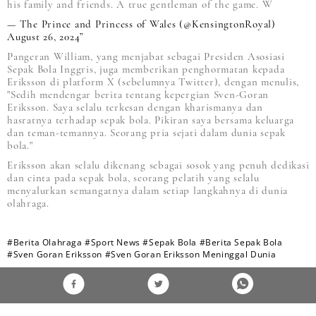
his family and friends. A true gentleman of the game. W
— The Prince and Princess of Wales (@KensingtonRoyal)
August 26, 2024
Pangeran William, yang menjabat sebagai Presiden Asosiasi
Sepak Bola Inggris, juga memberikan penghormatan kepada
Eriksson di platform X (sebelumnya Twitter), dengan menulis,
"Sedih mendengar berita tentang kepergian Sven-Goran
Eriksson. Saya selalu terkesan dengan kharismanya dan
hasratnya terhadap sepak bola. Pikiran saya bersama keluarga
dan teman-temannya. Seorang pria sejati dalam dunia sepak
bola."
Eriksson akan selalu dikenang sebagai sosok yang penuh dedikasi
dan cinta pada sepak bola, seorang pelatih yang selalu
menyalurkan semangatnya dalam setiap langkahnya di dunia
olahraga.
#Berita Olahraga
#Sport News
#Sepak Bola
#Berita Sepak Bola
#Sven Goran Eriksson
#Sven Goran Eriksson Meninggal Dunia