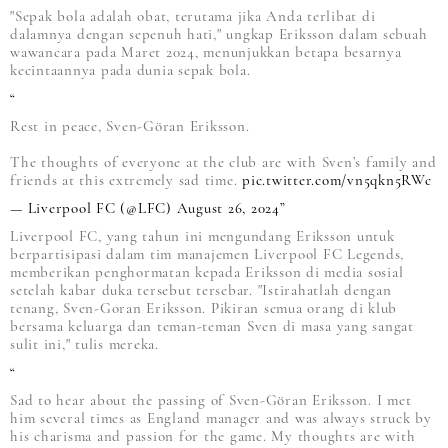
"Sepak bola adalah obat, terutama jika Anda terlibat di
dalamnya dengan sepenuh hati," ungkap Eriksson dalam sebuah
wawancara pada Maret 2024, menunjukkan betapa besarnya
kecintaannya pada dunia sepak bola.
Rest in peace, Sven-Göran Eriksson.
The thoughts of everyone at the club are with Sven’s family and
friends at this extremely sad time.
pic.twitter.com/vn5qkn5RWc
— Liverpool FC (@LFC)
August 26, 2024
Liverpool FC, yang tahun ini mengundang Eriksson untuk
berpartisipasi dalam tim manajemen Liverpool FC Legends,
memberikan penghormatan kepada Eriksson di media sosial
setelah kabar duka tersebut tersebar. "Istirahatlah dengan
tenang, Sven-Goran Eriksson. Pikiran semua orang di klub
bersama keluarga dan teman-teman Sven di masa yang sangat
sulit ini," tulis mereka.
Sad to hear about the passing of Sven-Göran Eriksson. I met
him several times as England manager and was always struck by
his charisma and passion for the game. My thoughts are with