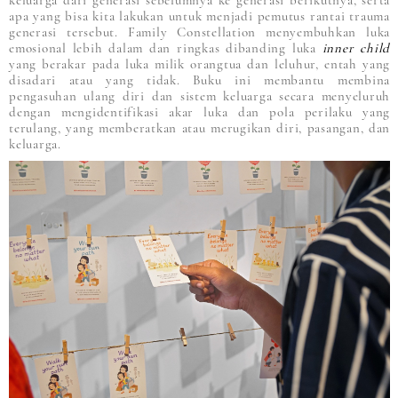
apa yang bisa kita lakukan untuk menjadi pemutus rantai trauma
generasi tersebut. Family Constellation menyembuhkan luka
emosional lebih dalam dan ringkas dibanding luka
inner child
yang berakar pada luka milik orangtua dan leluhur, entah yang
disadari atau yang tidak. Buku ini membantu membina
pengasuhan ulang diri dan sistem keluarga secara menyeluruh
dengan mengidentifikasi akar luka dan pola perilaku yang
terulang, yang memberatkan atau merugikan diri, pasangan, dan
keluarga.