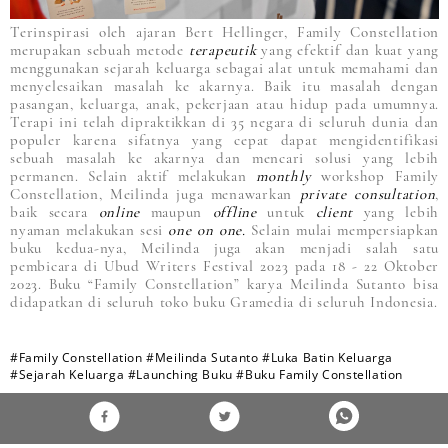
Terinspirasi oleh ajaran Bert Hellinger, Family Constellation
merupakan sebuah metode
terapeutik
yang efektif dan kuat yang
menggunakan sejarah keluarga sebagai alat untuk memahami dan
menyelesaikan masalah ke akarnya. Baik itu masalah dengan
pasangan, keluarga, anak, pekerjaan atau hidup pada umumnya.
Terapi ini telah dipraktikkan di 35 negara di seluruh dunia dan
populer karena sifatnya yang cepat dapat mengidentifikasi
sebuah masalah ke akarnya dan mencari solusi yang lebih
permanen. Selain aktif melakukan
monthly
workshop Family
Constellation, Meilinda juga menawarkan
private consultation
,
baik secara
online
maupun
offline
untuk
client
yang lebih
nyaman melakukan sesi
one on one.
Selain mulai mempersiapkan
buku kedua-nya, Meilinda juga akan menjadi salah satu
pembicara di Ubud Writers Festival 2023 pada 18 - 22 Oktober
2023. Buku “Family Constellation” karya Meilinda Sutanto bisa
didapatkan di seluruh toko buku Gramedia di seluruh Indonesia.
#Family Constellation
#Meilinda Sutanto
#Luka Batin Keluarga
#Sejarah Keluarga
#Launching Buku
#Buku Family Constellation