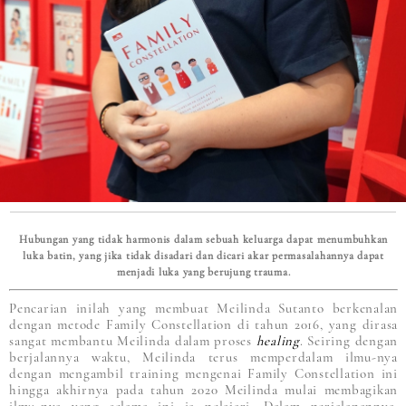
Hubungan yang tidak harmonis dalam sebuah keluarga dapat menumbuhkan
luka batin, yang jika tidak disadari dan dicari akar permasalahannya dapat
menjadi luka yang berujung trauma.
Pencarian inilah yang membuat Meilinda Sutanto berkenalan
dengan metode Family Constellation di tahun 2016, yang dirasa
sangat membantu Meilinda dalam proses
healing
. Seiring dengan
berjalannya waktu, Meilinda terus memperdalam ilmu-nya
dengan mengambil training mengenai Family Constellation ini
hingga akhirnya pada tahun 2020 Meilinda mulai membagikan