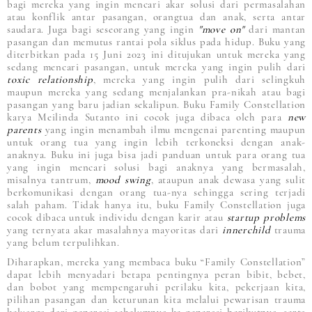
bagi mereka yang ingin mencari akar solusi dari permasalahan
atau konflik antar pasangan, orangtua dan anak, serta antar
saudara. Juga bagi seseorang yang ingin
"move on"
dari mantan
pasangan dan memutus rantai pola siklus pada hidup. Buku yang
diterbitkan pada 15 Juni 2023 ini ditujukan untuk mereka yang
sedang mencari pasangan, untuk mereka yang ingin pulih dari
toxic relationship
, mereka yang ingin pulih dari selingkuh
maupun mereka yang sedang menjalankan pra-nikah atau bagi
pasangan yang baru jadian sekalipun. Buku Family Constellation
karya Meilinda Sutanto ini cocok juga dibaca oleh para
new
parents
yang ingin menambah ilmu mengenai parenting maupun
untuk orang tua yang ingin lebih terkoneksi dengan anak-
anaknya. Buku ini juga bisa jadi panduan untuk para orang tua
yang ingin mencari solusi bagi anaknya yang bermasalah,
misalnya tantrum,
mood swing
, ataupun anak dewasa yang sulit
berkomunikasi dengan orang tua-nya sehingga sering terjadi
salah paham. Tidak hanya itu, buku Family Constellation juga
cocok dibaca untuk individu dengan karir atau
startup problems
yang ternyata akar masalahnya mayoritas dari
innerchild
trauma
yang belum terpulihkan.
Diharapkan, mereka yang membaca buku “Family Constellation”
dapat lebih menyadari betapa pentingnya peran bibit, bebet,
dan bobot yang mempengaruhi perilaku kita, pekerjaan kita,
pilihan pasangan dan keturunan kita melalui pewarisan trauma
keluarga dari generasi sebelumnya ke generasi berikutnya, serta