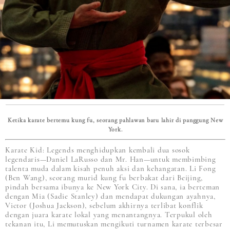
Ketika karate bertemu kung fu, seorang pahlawan baru lahir di panggung New
York.
Karate Kid: Legends menghidupkan kembali dua sosok
legendaris—Daniel LaRusso dan Mr. Han—untuk membimbing
talenta muda dalam kisah penuh aksi dan kehangatan. Li Fong
(Ben Wang), seorang murid kung fu berbakat dari Beijing,
pindah bersama ibunya ke New York City. Di sana, ia berteman
dengan Mia (Sadie Stanley) dan mendapat dukungan ayahnya,
Victor (Joshua Jackson), sebelum akhirnya terlibat konflik
dengan juara karate lokal yang menantangnya. Terpukul oleh
tekanan itu, Li memutuskan mengikuti turnamen karate terbesar