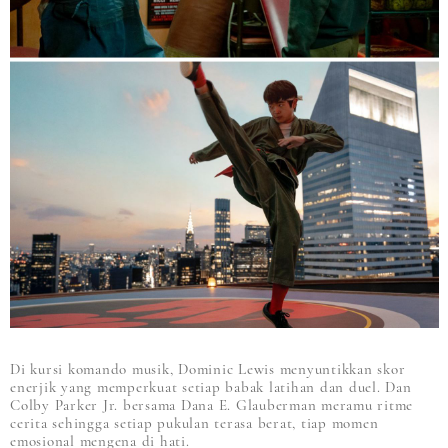
Di kursi komando musik, Dominic Lewis menyuntikkan skor
enerjik yang memperkuat setiap babak latihan dan duel. Dan
Colby Parker Jr. bersama Dana E. Glauberman meramu ritme
cerita sehingga setiap pukulan terasa berat, tiap momen
emosional mengena di hati.