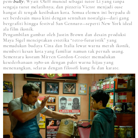
pem-
bully
; Wyatt Oleff muncul sebagai tutor Li yang tanpa
sengaja turut melatihnya; dan pizzeria Victor menjadi oase
hangat di tengah kesibukan kota. Semua elemen ini berpadu di
set berdesain masa kini dengan sentuhan nostalgia—dari gang
bergrafiti hingga festival San Gennaro—seperti New York ideal
ala film ikonik.
Pengambilan gambar oleh Justin Brown dan desain produksi
Maya Sigel menciptakan estetika “retro-futuristik” yang
memadukan budaya Cina dan Italia lewat warna merah ikonik,
memberi kesan kota yang familiar namun tak pernah usang.
Sementara kostum Mirren Gordon-Crozier memadukan
kesederhanaan 1980-an dengan palet warna hijau yang
menenangkan, selaras dengan filosofi kung fu dan karate.