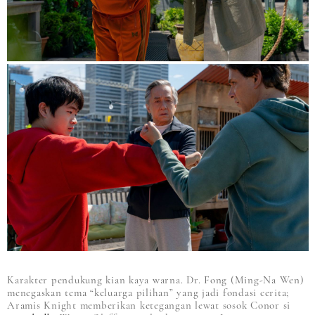
Karakter pendukung kian kaya warna. Dr. Fong (Ming-Na Wen)
menegaskan tema “keluarga pilihan” yang jadi fondasi cerita;
Aramis Knight memberikan ketegangan lewat sosok Conor si