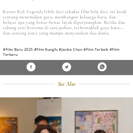
Karate Kid: Legends lebih dari sekadar film bela diri; ini kisah
tentang menemukan guru, membangun keluarga baru, dan
belajar apa yang benar-benar layak diperjuangkan. Ketika dua
cabang seni bertemu di satu pohon, terbentuklah gaya baru—
dan seorang juara yang mampu menyatukan dua dunia.
#Film Baru 2025
#Film Kungfu
#Jackie Chan
#Film Terbaik
#Film
Terbaru
See Also