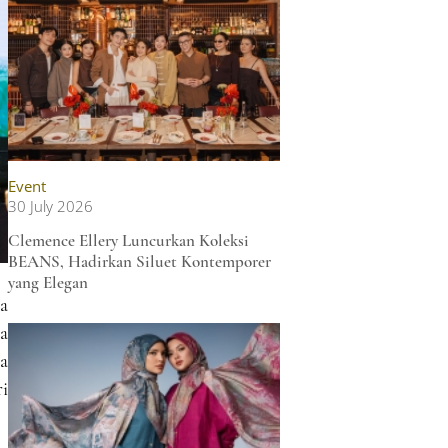
Event
30 July 2026
Clemence Ellery Luncurkan Koleksi
BEANS, Hadirkan Siluet Kontemporer
yang Elegan
na
a
a
ri