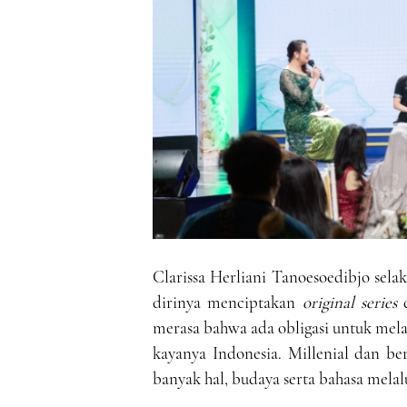
Clarissa Herliani Tanoesoedibjo sel
dirinya menciptakan
original series
d
merasa bahwa ada obligasi untuk mel
kayanya Indonesia. Millenial dan b
banyak hal, budaya serta bahasa melalu