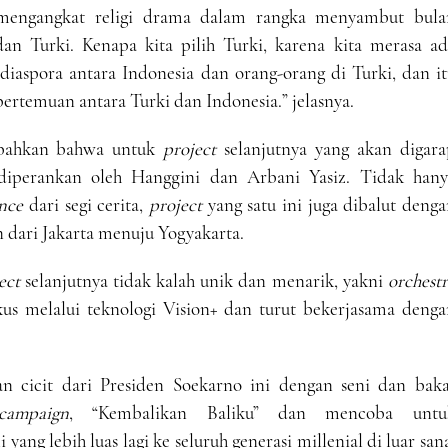
mengangkat religi drama dalam rangka menyambut bula
an Turki. Kenapa kita pilih Turki, karena kita merasa ad
iaspora antara Indonesia dan orang-orang di Turki, dan it
ertemuan antara Turki dan Indonesia.” jelasnya.
mbahkan bahwa untuk
project
selanjutnya yang akan digara
diperankan oleh Hanggini dan Arbani Yasiz. Tidak hany
nce
dari segi cerita,
project
yang satu ini juga dibalut deng
 dari Jakarta menuju Yogyakarta.
ect
selanjutnya tidak kalah unik dan menarik, yakni
orchest
s melalui teknologi Vision+ dan turut bekerjasama denga
an cicit dari Presiden Soekarno ini dengan seni dan baka
campaign
, “Kembalikan Baliku” dan mencoba untu
ng lebih luas lagi ke seluruh generasi millenial di luar san