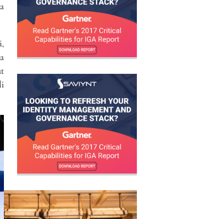
ra
,
ma
t
i