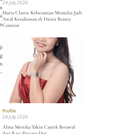
24 July 2026
n
Maria Clarin: Keberanian Memulai Jadi
pi
Awal Kesuksesan di Dunia Beauty
n
Content
gi
g
an
-
Profile
24 July 2026
Alma Mestika Yakin Cantik Berawal
dari Rasa Percaya Diri