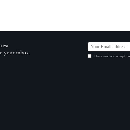
atest
to your inbox.
I have read and accept the