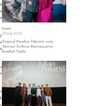
n
a
u
Event
29 July 2026
p
Tropical Paradise Takeover 2026,
a
Aktivasi Terbesar Buttonscarves
an
Kembali Hadir
ra
n
t
k
a.