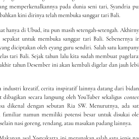
ang memperkenalkannya pada dunia seni tari, Syandria pu
bahkan kini dirinya telah membuka sanggar tari Bali.
at hanya di Ubud, itu pun masih setengah-setengah. Akhirn
 sepakat untuk membuka sanggar tari Bali. Sebenernya in
 yang diciptakan oleh eyang guru sendiri. Salah satu kampan
as tari Bali. Sejak tahun lalu kita sudah membuat pagelar
 akhir tahun Desember ini akan kembali digelar dan jauh leb
industri kreatif, cerita inspiratif lainnya datang dari bida
ut dibagikan secara langsung oleh YouTuber sekaligus
conten
asa dikenal dengan sebutan Ria SW. Menurutnya, ada sat
familiar namun memiliki potensi besar untuk disukai ole
selain nasi goreng, rendang, atau masakan padang lainnya.
Makanan asal Yogyakarta ini merupakan salah satu jenis na