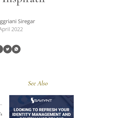
griani Siregar
April 2022
See Also
s