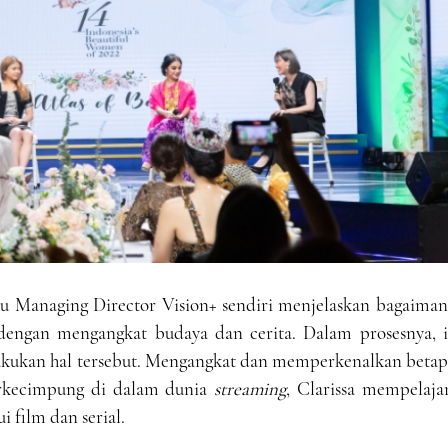
aku Managing Director Vision+ sendiri menjelaskan bagaima
engan mengangkat budaya dan cerita. Dalam prosesnya, i
akukan hal tersebut. Mengangkat dan memperkenalkan betap
erkecimpung di dalam dunia
streaming
, Clarissa mempelaja
i film dan serial.