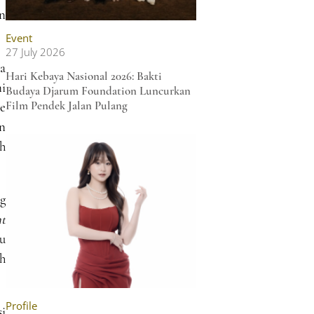
n
Event
27 July 2026
ya
Hari Kebaya Nasional 2026: Bakti
i
Budaya Djarum Foundation Luncurkan
Film Pendek Jalan Pulang
ye
an
ih
ng
t
u
h
Profile
si