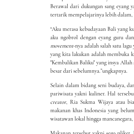
Berawal dari dukungan sang eyang y
tertarik mempelajarinya lebih dalam, 
“Aku merasa kebudayaan Bali yang ku
aku ngobrol dengan eyang guru dan
movement
-nya adalah salah satu lagu
yang kita lakukan adalah membuka kel
"Kembalikan Baliku" yang insya Allah
besar dari sebelumnya.”ungkapnya.
Selain dalam bidang seni budaya, dan 
pariwisata yakni kuliner. Hal terseb
creator
, Ria Sukma Wijaya atau bi
makanan khas Indonesia yang belum 
wisatawan lokal hingga mancanegara, 
Makanan tersebut yakni sego pliket. 