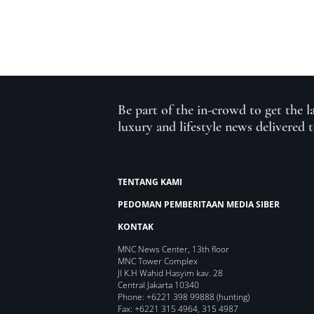
Be part of the in-crowd to get the l
luxury and lifestyle news delivered 
TENTANG KAMI
PEDOMAN PEMBERITAAN MEDIA SIBER
KONTAK
MNC News Center, 13th floor
MNC Tower Complex
Jl K.H Wahid Hasyim kav. 28
Central Jakarta 10340
Phone: +6221 398 99888 (hunting)
Fax: +6221 315 4964, 315 4987