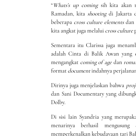
“
Whats’s up coming
sih kita akan 
Ramadan, kita
shooting
di Jakarta d
beberapa
cross culture elements
dan d
kita angkat juga melalui
cross culture
p
Sementara itu Clarissa juga mena
adalah Cinta di Balik Awan yang 
mengangkat
coming of age
dan
roma
format
document
indahnya perjalanan
Dirinya juga menjelaskan bahwa
proj
dan Sani Documentary yang dibungku
Dolby.
Di sisi lain Syandria yang merupak
menarinya berhasil mengusung
memperkenalkan kebudayaan tari Bali ya