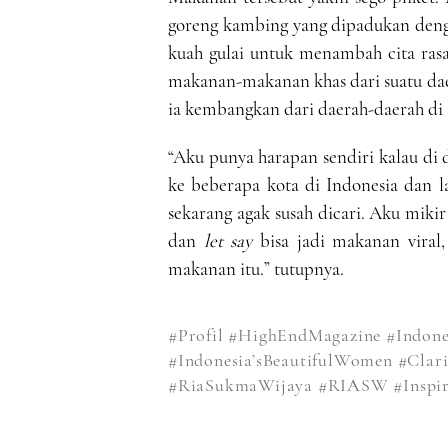
goreng kambing yang dipadukan den
kuah gulai untuk menambah cita rasa
makanan-makanan khas dari suatu dae
ia kembangkan dari daerah-daerah di 
“Aku punya harapan sendiri kalau di 
ke beberapa kota di Indonesia dan l
sekarang agak susah dicari. Aku mikir
dan
let say
bisa jadi makanan viral,
makanan itu.” tutupnya.
#Profil
#HighEndMagazine
#Indone
#Indonesia’sBeautifulWomen
#Clar
#RiaSukmaWijaya
#RIASW
#Inspir