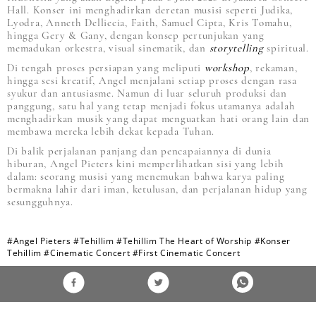
Hall. Konser ini menghadirkan deretan musisi seperti Judika,
Lyodra, Anneth Delliecia, Faith, Samuel Cipta, Kris Tomahu,
hingga Gery & Gany, dengan konsep pertunjukan yang
memadukan orkestra, visual sinematik, dan
storytelling
spiritual.
Di tengah proses persiapan yang meliputi
workshop
, rekaman,
hingga sesi kreatif, Angel menjalani setiap proses dengan rasa
syukur dan antusiasme. Namun di luar seluruh produksi dan
panggung, satu hal yang tetap menjadi fokus utamanya adalah
menghadirkan musik yang dapat menguatkan hati orang lain dan
membawa mereka lebih dekat kepada Tuhan.
Di balik perjalanan panjang dan pencapaiannya di dunia
hiburan, Angel Pieters kini memperlihatkan sisi yang lebih
dalam: seorang musisi yang menemukan bahwa karya paling
bermakna lahir dari iman, ketulusan, dan perjalanan hidup yang
sesungguhnya.
#Angel Pieters
#Tehillim
#Tehillim The Heart of Worship
#Konser
Tehillim
#Cinematic Concert
#First Cinematic Concert