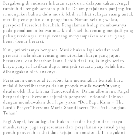
Bergabung di industri hiburan sejak usia delapan tahun, Angel
tumbuh di tengah sorotan publik. Dalam perjalanan panjang itu,
ia mengakui bahwa dulu musik lebih ia lihat sebagai ruang untuk
meraih pencapaian dan pengakuan. Namun seiring waktu,
perspektif tersebut berubah. Pengalaman hidup membawanya
pada pemahaman bahwa musik tidak selalu tentang menjadi yang
paling terdengar, tetapi tentang menyampaikan sesuatu yang
benar-benar berarti.
Kini, prioritasnya bergeser. Musik bukan lagi sekadar soal
prestasi, melainkan tentang menciptakan karya yang jujur,
bermakna, dan bertahan lama. Lebih dari itu, ia ingin setiap
karya yang ia hasilkan dapat menjadi sesuatu yang kelak bisa
dibanggakan oleh anaknya.
Perjalanan emosional tersebut kini menemukan bentuk baru
melalui keterlibatannya dalam proyek musik
worship
yang
ditulis oleh Ibu Liliana Tanoesoedibjo. Dalam album ini, Angel
berpartisipasi bersama sejumlah penyanyi Indonesia lainnya
dengan membawakan dua lagu, yakni “Doa Bapa Kami – The
Lord’s Prayer” bersama Maria Shandi serta “Ku Perlu Engkau
Tuhan”.
Bagi Angel, kedua lagu ini bukan sekadar bagian dari karya
musik, tetapi juga representasi dari perjalanan spiritual yang
penuh penyerahan diri dan kejujuran emosional. Ia meyakini