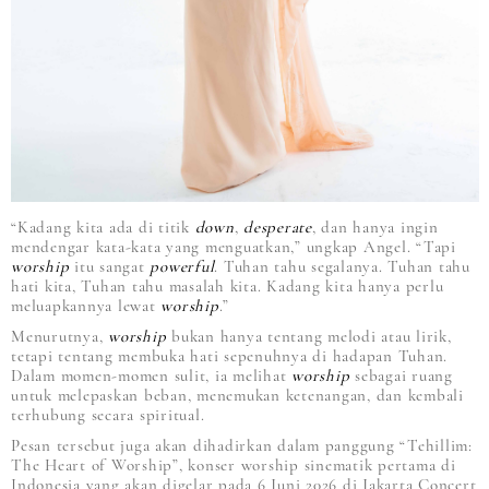
“Kadang kita ada di titik
down
,
desperate
, dan hanya ingin
mendengar kata-kata yang menguatkan,” ungkap Angel. “Tapi
worship
itu sangat
powerful
. Tuhan tahu segalanya. Tuhan tahu
hati kita, Tuhan tahu masalah kita. Kadang kita hanya perlu
meluapkannya lewat
worship
.”
Menurutnya,
worship
bukan hanya tentang melodi atau lirik,
tetapi tentang membuka hati sepenuhnya di hadapan Tuhan.
Dalam momen-momen sulit, ia melihat
worship
sebagai ruang
untuk melepaskan beban, menemukan ketenangan, dan kembali
terhubung secara spiritual.
Pesan tersebut juga akan dihadirkan dalam panggung “Tehillim:
The Heart of Worship”, konser worship sinematik pertama di
Indonesia yang akan digelar pada 6 Juni 2026 di Jakarta Concert